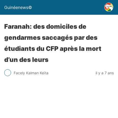
Guinéenews©
Faranah: des domiciles de
gendarmes saccagés par des
étudiants du CFP après la mort
d’un des leurs
Facely Kalman Keïta
il y a 7 ans