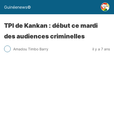
Guinéenews©
TPI de Kankan : début ce mardi
des audiences criminelles
Amadou Timbo Barry
il y a 7 ans