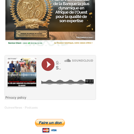
GuineeNews
·
Podcasts