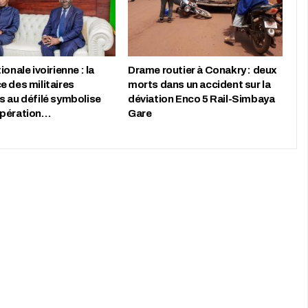
ionale ivoirienne : la
Drame routier à Conakry : deux
e des militaires
morts dans un accident sur la
s au défilé symbolise
déviation Enco 5 Rail-Simbaya
opération…
Gare