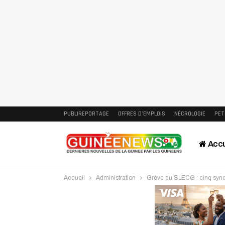
PUBLIREPORTAGE
OFFRES D’EMPLOIS
NÉCROLOGIE
PET
Accu
Accueil
Administration
Grève du SLECG : cinq syndi
Intervi