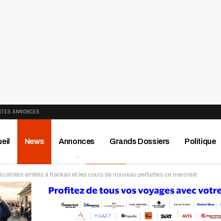
ITES ANNONCES
eil
News
Annonces
Grands Dossiers
Politique
calistes arrêtés à Kankan et les cours de nouveau perturbés ce mercredi
ews
Publireportage
Région
Sport
Le Monde