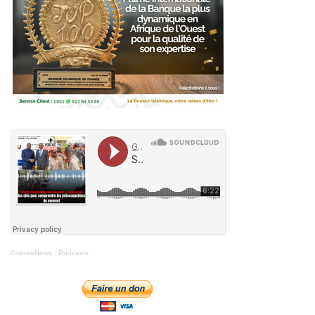
GuineeNews
·
Podcasts