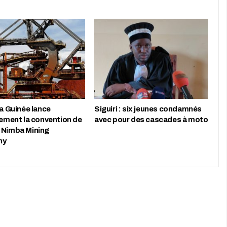
la Guinée lance
‎Siguiri : six jeunes condamnés
lement la convention de
avec pour des cascades à moto
 Nimba Mining
ny