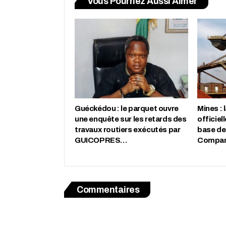
Vous Pourriez Aussi Aimer
Guéckédou : le parquet ouvre
Mines : 
une enquête sur les retards des
officiel
travaux routiers exécutés par
base de
GUICOPRES…
Compa
Commentaires