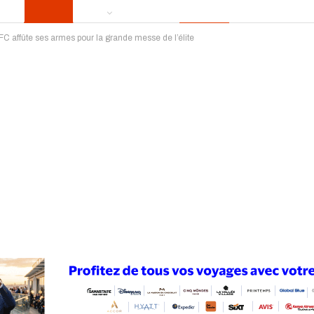
 FC affûte ses armes pour la grande messe de l’élite
ews
Publireportage
Région
Sport
Le Monde