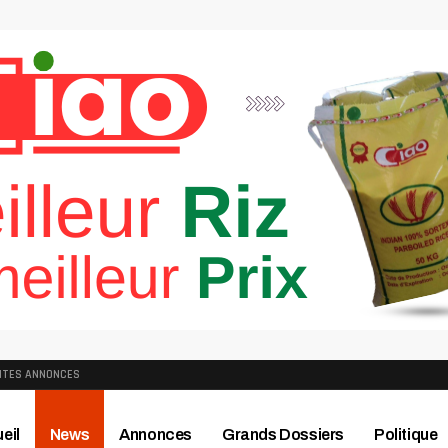
ITES ANNONCES
eil
News
Annonces
Grands Dossiers
Politique