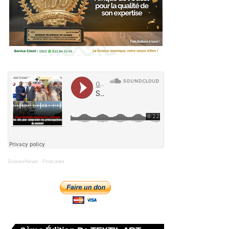
GuineeNews
·
Podcasts