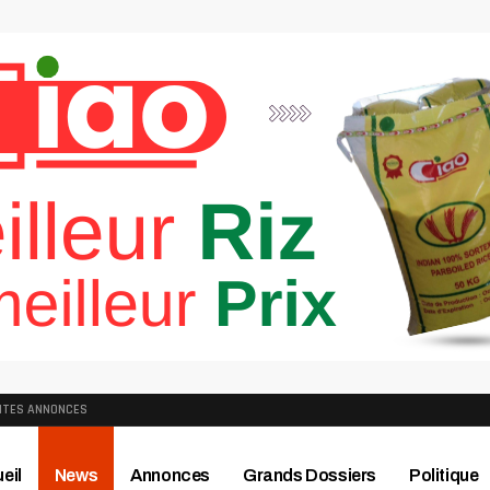
ITES ANNONCES
eil
News
Annonces
Grands Dossiers
Politique