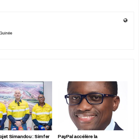
 Guinée
jet Simandou : Simfer
PayPal accélère la