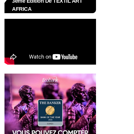
3ème Édition De TEXTIL ART
AFRICA