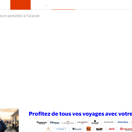
ours perturbés à Faranah
ews
Publireportage
Région
Sport
Le Monde