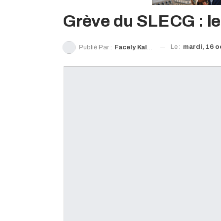
Grève du SLECG : le
Le :
mardi, 16 o
Publié Par :
Facely Kalman Keïta