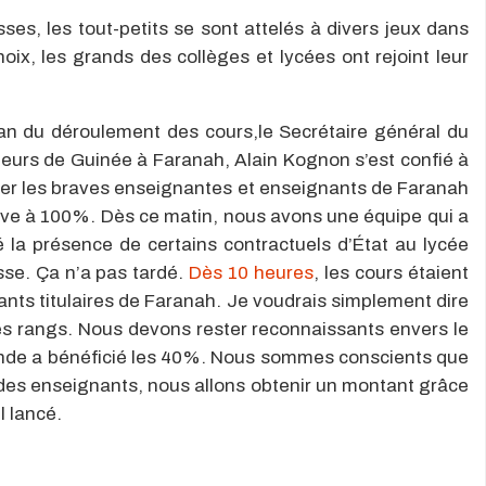
es, les tout-petits se sont attelés à divers jeux dans
hoix, les grands des collèges et lycées ont rejoint leur
plan du déroulement des cours,le Secrétaire général du
heurs de Guinée à Faranah, Alain Kognon s’est confié à
cier les braves enseignantes et enseignants de Faranah
ève à 100%. Dès ce matin, nous avons une équipe qui a
é la présence de certains contractuels d’État au lycée
sse. Ça n’a pas tardé.
Dès 10 heures
, les cours étaient
nants titulaires de Faranah. Je voudrais simplement dire
es rangs. Nous devons rester reconnaissants envers le
de a bénéficié les 40%. Nous sommes conscients que
 des enseignants, nous allons obtenir un montant grâce
 lancé.