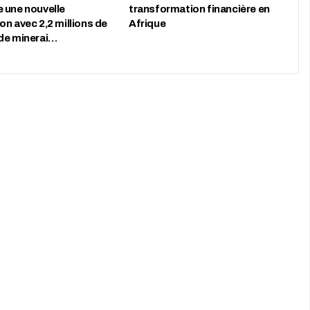
 une nouvelle
transformation financière en
n avec 2,2 millions de
Afrique
de minerai…