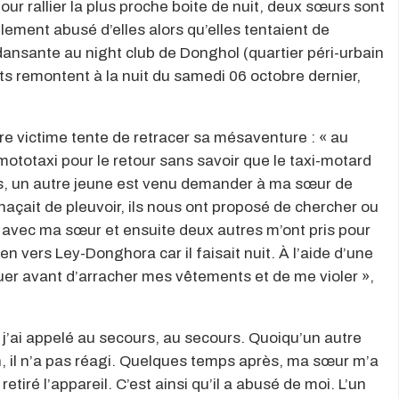
our rallier la plus proche boite de nuit, deux sœurs sont
ement abusé d’elles alors qu’elles tentaient de
 dansante au night club de Donghol (quartier péri-urbain
s remontent à la nuit du samedi 06 octobre dernier,
re victime tente de retracer sa mésaventure : « au
 mototaxi pour le retour sans savoir que le taxi-motard
rès, un autre jeune est venu demander à ma sœur de
çait de pleuvoir, ils nous ont proposé de chercher ou
arti avec ma sœur et ensuite deux autres m’ont pris pour
n vers Ley-Donghora car il faisait nuit. À l’aide d’une
uer avant d’arracher mes vêtements et de me violer »,
j’ai appelé au secours, au secours. Quoiqu’un autre
 il n’a pas réagi. Quelques temps après, ma sœur m’a
iré l’appareil. C’est ainsi qu’il a abusé de moi. L’un