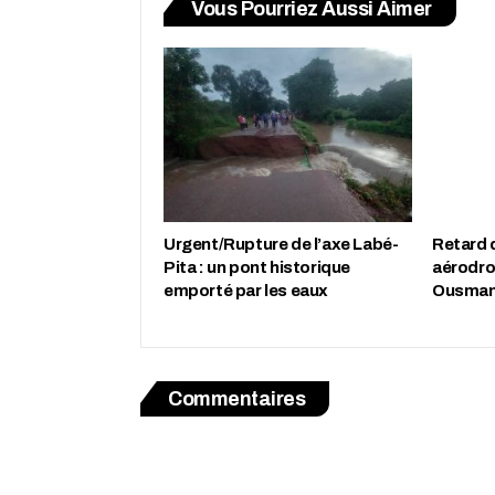
Vous Pourriez Aussi Aimer
Urgent/Rupture de l’axe Labé-
Retard d
Pita : un pont historique
aérodro
emporté par les eaux
Ousmane
Commentaires