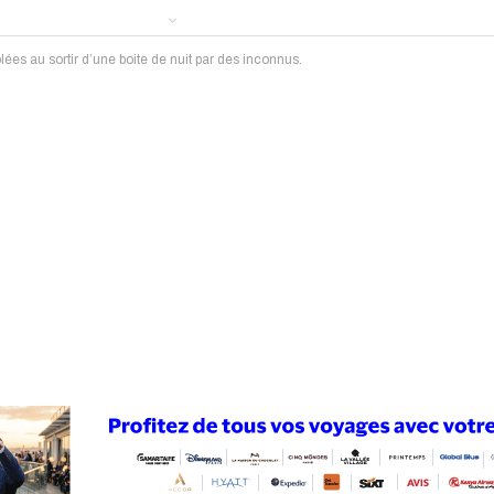
lées au sortir d’une boite de nuit par des inconnus.
ews
Publireportage
Région
Sport
Le Monde