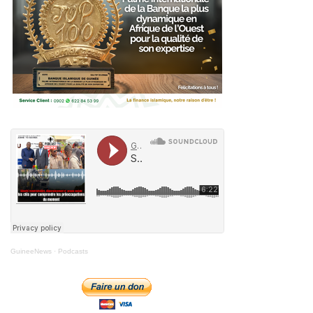
GuineeNews
·
Podcasts