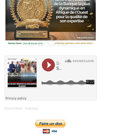
GuineeNews
·
Podcasts