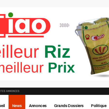
ITES ANNONCES
eil
News
Annonces
Grands Dossiers
Politique