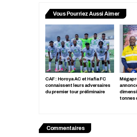
Vous Pourriez Aussi Aimer
CAF : Horoya AC et Hafia FC
Mégapro
connaissent leurs adversaires
annonce
du premier tour préliminaire
dimensio
tonnes 
Commentaires