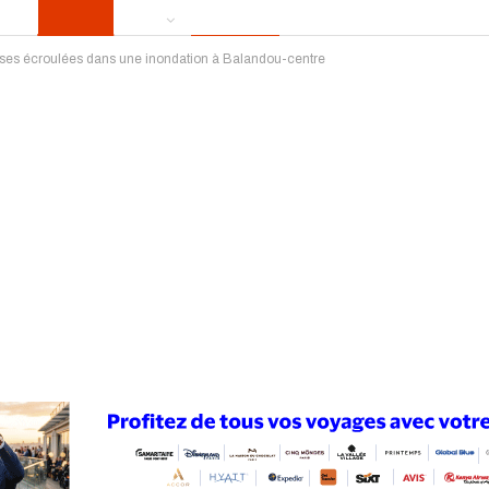
ases écroulées dans une inondation à Balandou-centre
ews
Publireportage
Région
Sport
Le Monde