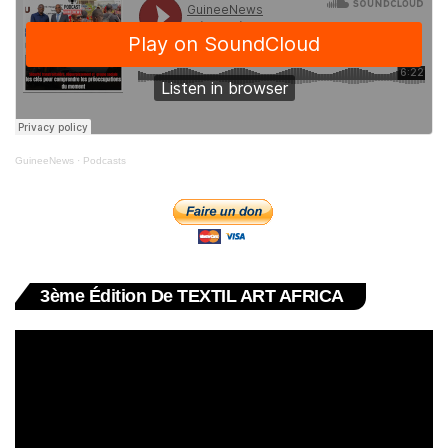
GuineeNews
·
Podcasts
3ème Édition De TEXTIL ART AFRICA