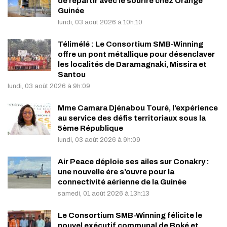
de repartir avec le sourire chez Orange
Guinée
lundi, 03 août 2026 à 10h:10
Télimélé : Le Consortium SMB-Winning
offre un pont métallique pour désenclaver
les localités de Daramagnaki, Missira et
Santou
lundi, 03 août 2026 à 9h:09
Mme Camara Djénabou Touré, l’expérience
au service des défis territoriaux sous la
5ème République
lundi, 03 août 2026 à 9h:09
Air Peace déploie ses ailes sur Conakry :
une nouvelle ère s’ouvre pour la
connectivité aérienne de la Guinée
samedi, 01 août 2026 à 13h:13
Le Consortium SMB-Winning félicite le
nouvel exécutif communal de Boké et