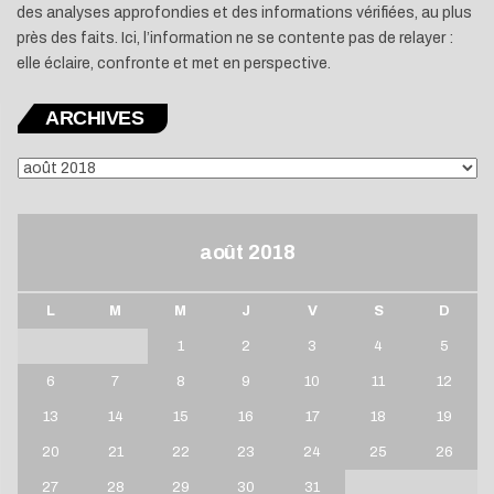
des analyses approfondies et des informations vérifiées, au plus
près des faits. Ici, l’information ne se contente pas de relayer :
elle éclaire, confronte et met en perspective.
ARCHIVES
ARCHIVES
août 2018
L
M
M
J
V
S
D
1
2
3
4
5
6
7
8
9
10
11
12
13
14
15
16
17
18
19
20
21
22
23
24
25
26
27
28
29
30
31