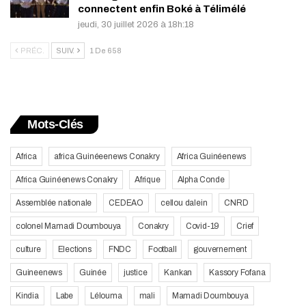
connectent enfin Boké à Télimélé
jeudi, 30 juillet 2026 à 18h:18
PRÉC.
SUIV.
1 De 658
Mots-Clés
Africa
africa Guinéeenews Conakry
Africa Guinéenews
Africa Guinéenews Conakry
Afrique
Alpha Conde
Assemblée nationale
CEDEAO
cellou dalein
CNRD
colonel Mamadi Doumbouya
Conakry
Covid-19
Crief
culture
Elections
FNDC
Football
gouvernement
Guineenews
Guinée
justice
Kankan
Kassory Fofana
Kindia
Labe
Lélouma
mali
Mamadi Doumbouya