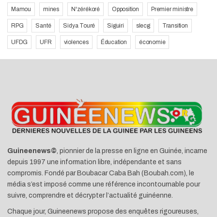
Mamou
mines
N'zérékoré
Opposition
Premier ministre
RPG
Santé
Sidya Touré
Siguiri
slecg
Transition
UFDG
UFR
violences
Éducation
économie
Guineenews©
, pionnier de la presse en ligne en Guinée, incarne
depuis 1997 une information libre, indépendante et sans
compromis. Fondé par Boubacar Caba Bah (Boubah.com), le
média s’est imposé comme une référence incontournable pour
suivre, comprendre et décrypter l’actualité guinéenne.
Chaque jour, Guineenews propose des enquêtes rigoureuses,