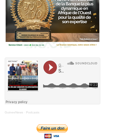
GuineeNews
·
Podcasts