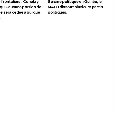
 frontaliers : Conakry
Séisme politique en Guinée, le
qu’« aucune portion de
MATD dissout plusieurs partis
ne sera cédée à qui que
politiques.
…