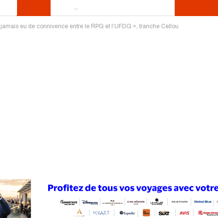
y a jamais eu de connivence entre le RPG et l’UFDG », tranche Cellou
ews
Publireportage
Région
Sport
Le Monde