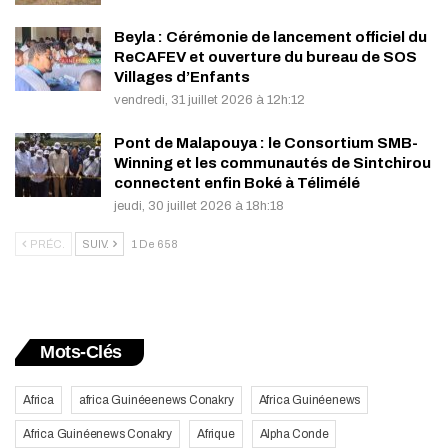
Beyla : Cérémonie de lancement officiel du
ReCAFEV et ouverture du bureau de SOS
Villages d’Enfants
vendredi, 31 juillet 2026 à 12h:12
Pont de Malapouya : le Consortium SMB-
Winning et les communautés de Sintchirou
connectent enfin Boké à Télimélé
jeudi, 30 juillet 2026 à 18h:18
PRÉC.
SUIV.
1 De 658
Mots-Clés
Africa
africa Guinéeenews Conakry
Africa Guinéenews
Africa Guinéenews Conakry
Afrique
Alpha Conde