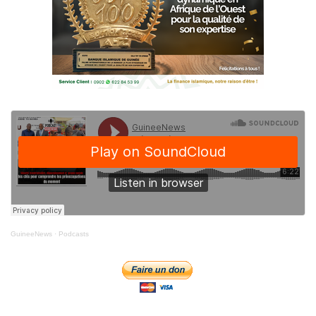
GuineeNews
·
Podcasts