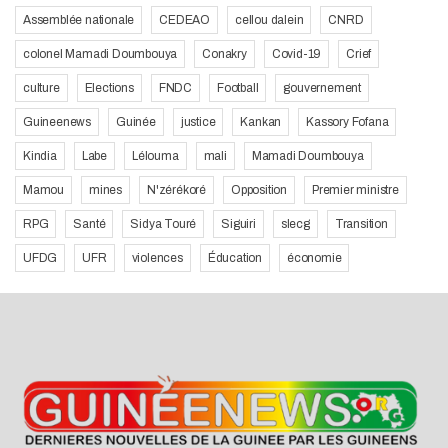
Assemblée nationale
CEDEAO
cellou dalein
CNRD
colonel Mamadi Doumbouya
Conakry
Covid-19
Crief
culture
Elections
FNDC
Football
gouvernement
Guineenews
Guinée
justice
Kankan
Kassory Fofana
Kindia
Labe
Lélouma
mali
Mamadi Doumbouya
Mamou
mines
N'zérékoré
Opposition
Premier ministre
RPG
Santé
Sidya Touré
Siguiri
slecg
Transition
UFDG
UFR
violences
Éducation
économie