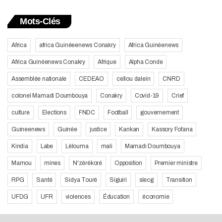
Mots-Clés
Africa
africa Guinéeenews Conakry
Africa Guinéenews
Africa Guinéenews Conakry
Afrique
Alpha Conde
Assemblée nationale
CEDEAO
cellou dalein
CNRD
colonel Mamadi Doumbouya
Conakry
Covid-19
Crief
culture
Elections
FNDC
Football
gouvernement
Guineenews
Guinée
justice
Kankan
Kassory Fofana
Kindia
Labe
Lélouma
mali
Mamadi Doumbouya
Mamou
mines
N'zérékoré
Opposition
Premier ministre
RPG
Santé
Sidya Touré
Siguiri
slecg
Transition
UFDG
UFR
violences
Éducation
économie