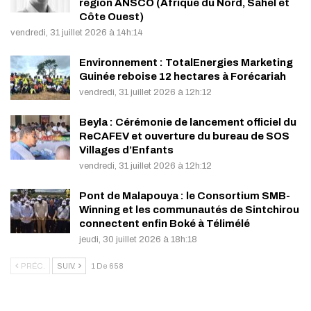
région ANSCO (Afrique du Nord, Sahel et
Côte Ouest)
vendredi, 31 juillet 2026 à 14h:14
Environnement : TotalEnergies Marketing
Guinée reboise 12 hectares à Forécariah
vendredi, 31 juillet 2026 à 12h:12
Beyla : Cérémonie de lancement officiel du
ReCAFEV et ouverture du bureau de SOS
Villages d’Enfants
vendredi, 31 juillet 2026 à 12h:12
Pont de Malapouya : le Consortium SMB-
Winning et les communautés de Sintchirou
connectent enfin Boké à Télimélé
jeudi, 30 juillet 2026 à 18h:18
PRÉC.
SUIV.
1 De 658