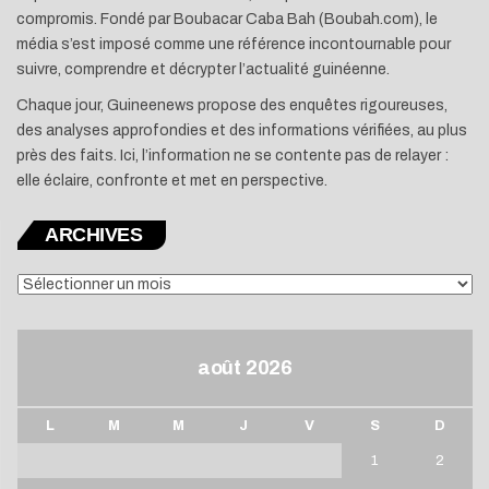
compromis. Fondé par Boubacar Caba Bah (Boubah.com), le
média s’est imposé comme une référence incontournable pour
suivre, comprendre et décrypter l’actualité guinéenne.
Chaque jour, Guineenews propose des enquêtes rigoureuses,
des analyses approfondies et des informations vérifiées, au plus
près des faits. Ici, l’information ne se contente pas de relayer :
elle éclaire, confronte et met en perspective.
ARCHIVES
ARCHIVES
août 2026
L
M
M
J
V
S
D
1
2