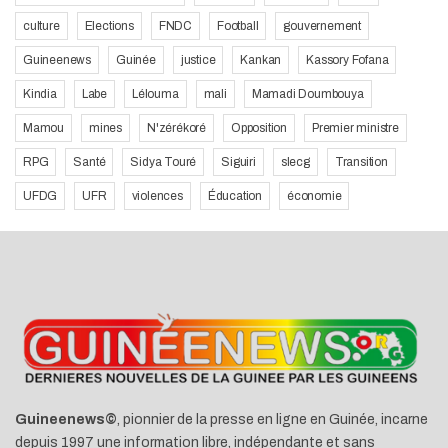
culture
Elections
FNDC
Football
gouvernement
Guineenews
Guinée
justice
Kankan
Kassory Fofana
Kindia
Labe
Lélouma
mali
Mamadi Doumbouya
Mamou
mines
N'zérékoré
Opposition
Premier ministre
RPG
Santé
Sidya Touré
Siguiri
slecg
Transition
UFDG
UFR
violences
Éducation
économie
Guineenews©
, pionnier de la presse en ligne en Guinée, incarne
depuis 1997 une information libre, indépendante et sans