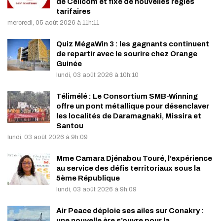
de Cellcom et fixe de nouvelles règles
tarifaires
mercredi, 05 août 2026 à 11h:11
Quiz MégaWin 3 : les gagnants continuent
de repartir avec le sourire chez Orange
Guinée
lundi, 03 août 2026 à 10h:10
Télimélé : Le Consortium SMB-Winning
offre un pont métallique pour désenclaver
les localités de Daramagnaki, Missira et
Santou
lundi, 03 août 2026 à 9h:09
Mme Camara Djénabou Touré, l’expérience
au service des défis territoriaux sous la
5ème République
lundi, 03 août 2026 à 9h:09
Air Peace déploie ses ailes sur Conakry :
une nouvelle ère s’ouvre pour la