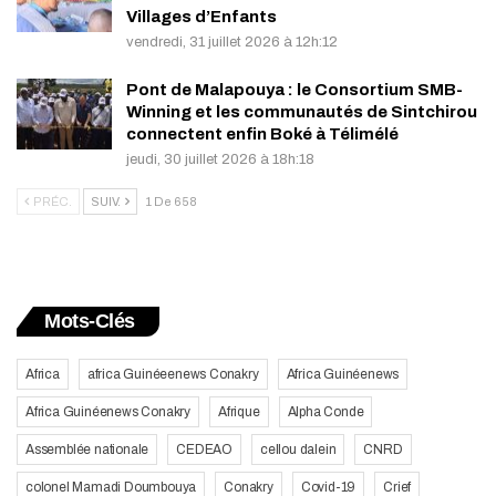
Villages d’Enfants
vendredi, 31 juillet 2026 à 12h:12
Pont de Malapouya : le Consortium SMB-
Winning et les communautés de Sintchirou
connectent enfin Boké à Télimélé
jeudi, 30 juillet 2026 à 18h:18
PRÉC.
SUIV.
1 De 658
Mots-Clés
Africa
africa Guinéeenews Conakry
Africa Guinéenews
Africa Guinéenews Conakry
Afrique
Alpha Conde
Assemblée nationale
CEDEAO
cellou dalein
CNRD
colonel Mamadi Doumbouya
Conakry
Covid-19
Crief