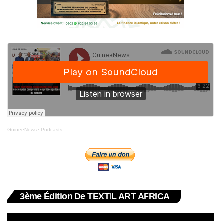
GuineeNews
·
Podcasts
3ème Édition De TEXTIL ART AFRICA