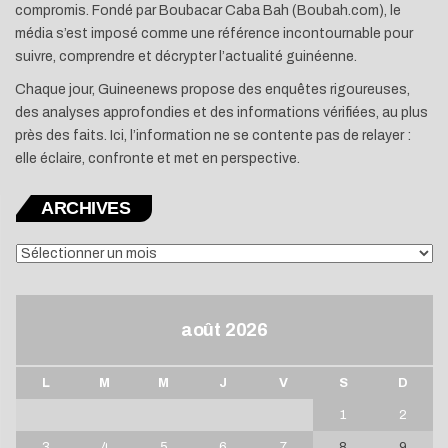
compromis. Fondé par Boubacar Caba Bah (Boubah.com), le
média s’est imposé comme une référence incontournable pour
suivre, comprendre et décrypter l’actualité guinéenne.
Chaque jour, Guineenews propose des enquêtes rigoureuses,
des analyses approfondies et des informations vérifiées, au plus
près des faits. Ici, l’information ne se contente pas de relayer :
elle éclaire, confronte et met en perspective.
ARCHIVES
ARCHIVES
août 2026
L
M
M
J
V
S
D
1
2
3
4
5
6
7
8
9