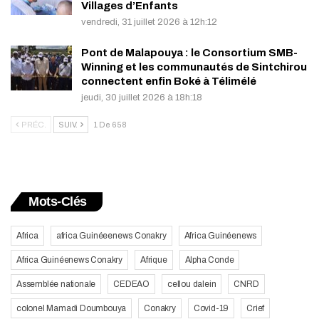
Villages d’Enfants
vendredi, 31 juillet 2026 à 12h:12
Pont de Malapouya : le Consortium SMB-
Winning et les communautés de Sintchirou
connectent enfin Boké à Télimélé
jeudi, 30 juillet 2026 à 18h:18
PRÉC.
SUIV.
1 De 658
Mots-Clés
Africa
africa Guinéeenews Conakry
Africa Guinéenews
Africa Guinéenews Conakry
Afrique
Alpha Conde
Assemblée nationale
CEDEAO
cellou dalein
CNRD
colonel Mamadi Doumbouya
Conakry
Covid-19
Crief