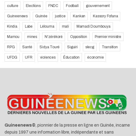
culture
Elections
FNDC
Football
gouvernement
Guineenews
Guinée
justice
Kankan
Kassory Fofana
Kindia
Labe
Lélouma
mali
Mamadi Doumbouya
Mamou
mines
N'zérékoré
Opposition
Premier ministre
RPG
Santé
Sidya Touré
Siguiri
slecg
Transition
UFDG
UFR
violences
Éducation
économie
Guineenews©
, pionnier de la presse en ligne en Guinée, incarne
depuis 1997 une information libre, indépendante et sans