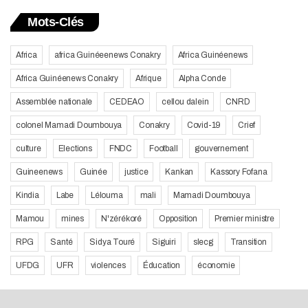
Mots-Clés
Africa
africa Guinéeenews Conakry
Africa Guinéenews
Africa Guinéenews Conakry
Afrique
Alpha Conde
Assemblée nationale
CEDEAO
cellou dalein
CNRD
colonel Mamadi Doumbouya
Conakry
Covid-19
Crief
culture
Elections
FNDC
Football
gouvernement
Guineenews
Guinée
justice
Kankan
Kassory Fofana
Kindia
Labe
Lélouma
mali
Mamadi Doumbouya
Mamou
mines
N'zérékoré
Opposition
Premier ministre
RPG
Santé
Sidya Touré
Siguiri
slecg
Transition
UFDG
UFR
violences
Éducation
économie