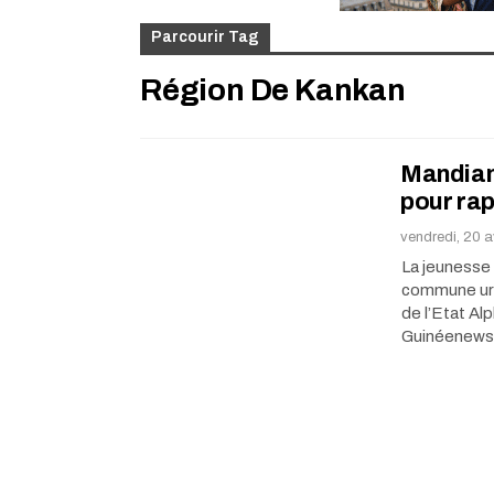
Parcourir Tag
Région De Kankan
Mandian
pour ra
vendredi, 20 a
La jeunesse 
commune urb
de l’Etat Al
Guinéenews