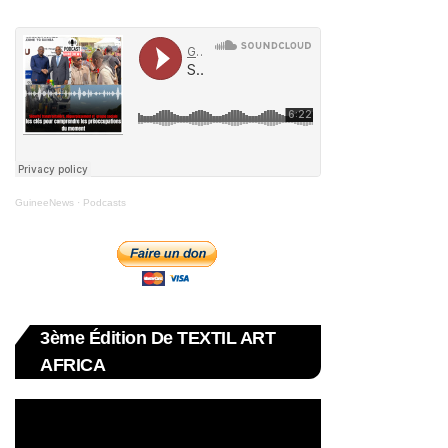
GuineeNews
·
Podcasts
3ème Édition De TEXTIL ART
AFRICA