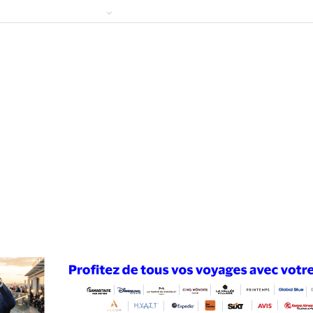
ews
Publireportage
Région
Sport
Le Monde