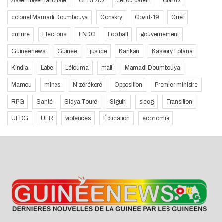
Assemblée nationale
CEDEAO
cellou dalein
CNRD
colonel Mamadi Doumbouya
Conakry
Covid-19
Crief
culture
Elections
FNDC
Football
gouvernement
Guineenews
Guinée
justice
Kankan
Kassory Fofana
Kindia
Labe
Lélouma
mali
Mamadi Doumbouya
Mamou
mines
N'zérékoré
Opposition
Premier ministre
RPG
Santé
Sidya Touré
Siguiri
slecg
Transition
UFDG
UFR
violences
Éducation
économie