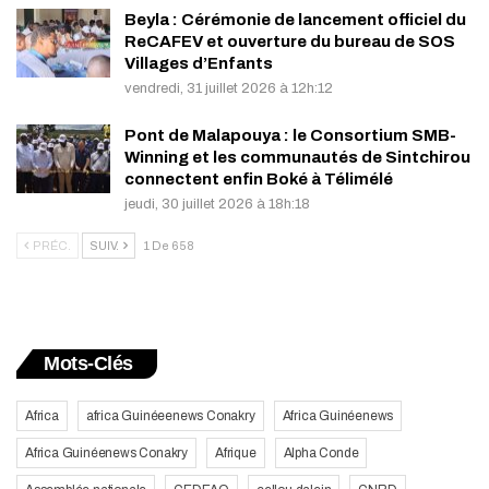
Beyla : Cérémonie de lancement officiel du
ReCAFEV et ouverture du bureau de SOS
Villages d’Enfants
vendredi, 31 juillet 2026 à 12h:12
Pont de Malapouya : le Consortium SMB-
Winning et les communautés de Sintchirou
connectent enfin Boké à Télimélé
jeudi, 30 juillet 2026 à 18h:18
PRÉC.
SUIV.
1 De 658
Mots-Clés
Africa
africa Guinéeenews Conakry
Africa Guinéenews
Africa Guinéenews Conakry
Afrique
Alpha Conde