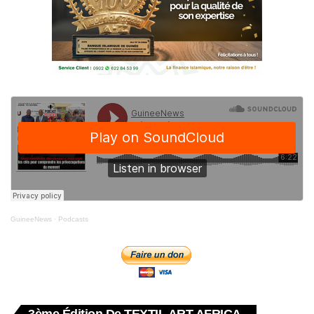
GuineeNews
·
Podcasts
3ème Édition De TEXTIL ART AFRICA