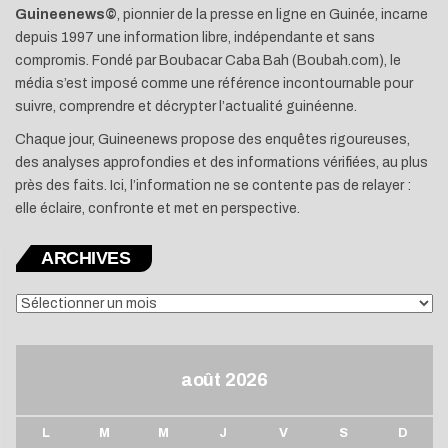
Guineenews©
, pionnier de la presse en ligne en Guinée, incarne
depuis 1997 une information libre, indépendante et sans
compromis. Fondé par Boubacar Caba Bah (Boubah.com), le
média s’est imposé comme une référence incontournable pour
suivre, comprendre et décrypter l’actualité guinéenne.
Chaque jour, Guineenews propose des enquêtes rigoureuses,
des analyses approfondies et des informations vérifiées, au plus
près des faits. Ici, l’information ne se contente pas de relayer :
elle éclaire, confronte et met en perspective.
ARCHIVES
ARCHIVES
août 2026
L
M
M
J
V
S
D