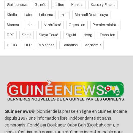
Guineenews
Guinée
justice
Kankan
Kassory Fofana
Kindia
Labe
Lélouma
mali
Mamadi Doumbouya
Mamou
mines
N'zérékoré
Opposition
Premier ministre
RPG
Santé
Sidya Touré
Siguiri
slecg
Transition
UFDG
UFR
violences
Éducation
économie
Guineenews©
, pionnier de la presse en ligne en Guinée, incarne
depuis 1997 une information libre, indépendante et sans
compromis. Fondé par Boubacar Caba Bah (Boubah.com), le
média s’est imposé comme une référence incontournable pour