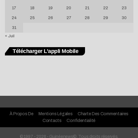
17
18
19
20
21
22
23
24
25
26
27
28
29
30
31
« Juil
Télécharger L’appli Mobile
À Propos De
Mentions Légales
Charte Des Commentaires
Contacts
Confidentialité
©1997 - 2026 - Guinéenews©. Tous droits réservés.