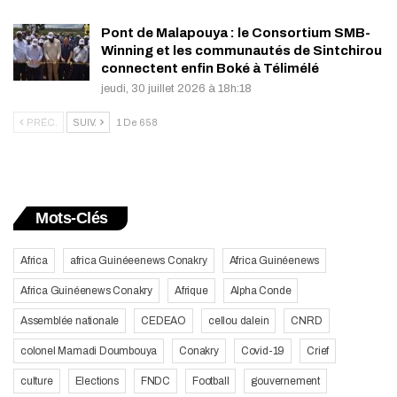
Pont de Malapouya : le Consortium SMB-
Winning et les communautés de Sintchirou
connectent enfin Boké à Télimélé
jeudi, 30 juillet 2026 à 18h:18
PRÉC.
SUIV.
1 De 658
Mots-Clés
Africa
africa Guinéeenews Conakry
Africa Guinéenews
Africa Guinéenews Conakry
Afrique
Alpha Conde
Assemblée nationale
CEDEAO
cellou dalein
CNRD
colonel Mamadi Doumbouya
Conakry
Covid-19
Crief
culture
Elections
FNDC
Football
gouvernement