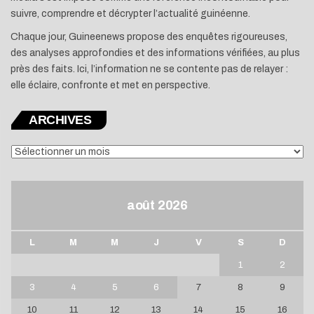
suivre, comprendre et décrypter l’actualité guinéenne.
Chaque jour, Guineenews propose des enquêtes rigoureuses,
des analyses approfondies et des informations vérifiées, au plus
près des faits. Ici, l’information ne se contente pas de relayer :
elle éclaire, confronte et met en perspective.
ARCHIVES
ARCHIVES
août 2026
L
M
M
J
V
S
D
1
2
3
4
5
6
7
8
9
10
11
12
13
14
15
16