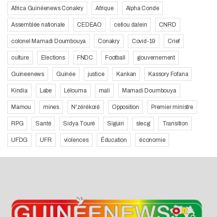
Africa Guinéenews Conakry
Afrique
Alpha Conde
Assemblée nationale
CEDEAO
cellou dalein
CNRD
colonel Mamadi Doumbouya
Conakry
Covid-19
Crief
culture
Elections
FNDC
Football
gouvernement
Guineenews
Guinée
justice
Kankan
Kassory Fofana
Kindia
Labe
Lélouma
mali
Mamadi Doumbouya
Mamou
mines
N'zérékoré
Opposition
Premier ministre
RPG
Santé
Sidya Touré
Siguiri
slecg
Transition
UFDG
UFR
violences
Éducation
économie