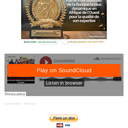
GuineeNews
·
Podcasts