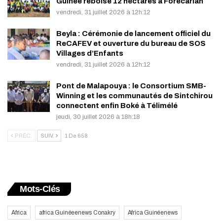
Guinée reboise 12 hectares à Forécariah
vendredi, 31 juillet 2026 à 12h:12
Beyla : Cérémonie de lancement officiel du
ReCAFEV et ouverture du bureau de SOS
Villages d’Enfants
vendredi, 31 juillet 2026 à 12h:12
Pont de Malapouya : le Consortium SMB-
Winning et les communautés de Sintchirou
connectent enfin Boké à Télimélé
jeudi, 30 juillet 2026 à 18h:18
PRÉC.
SUIV.
1 De 658
Mots-Clés
Africa
africa Guinéeenews Conakry
Africa Guinéenews