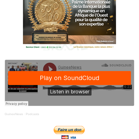
GuineeNews
·
Podcasts