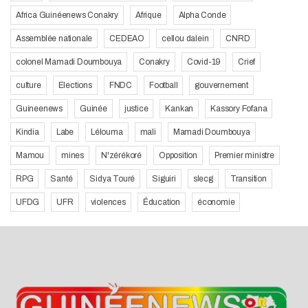
Africa Guinéenews Conakry
Afrique
Alpha Conde
Assemblée nationale
CEDEAO
cellou dalein
CNRD
colonel Mamadi Doumbouya
Conakry
Covid-19
Crief
culture
Elections
FNDC
Football
gouvernement
Guineenews
Guinée
justice
Kankan
Kassory Fofana
Kindia
Labe
Lélouma
mali
Mamadi Doumbouya
Mamou
mines
N'zérékoré
Opposition
Premier ministre
RPG
Santé
Sidya Touré
Siguiri
slecg
Transition
UFDG
UFR
violences
Éducation
économie