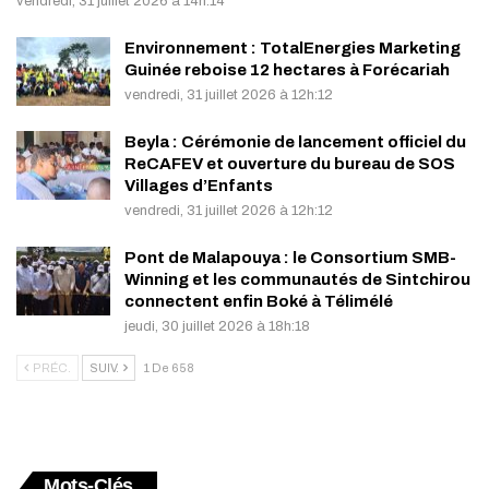
vendredi, 31 juillet 2026 à 14h:14
Environnement : TotalEnergies Marketing
Guinée reboise 12 hectares à Forécariah
vendredi, 31 juillet 2026 à 12h:12
Beyla : Cérémonie de lancement officiel du
ReCAFEV et ouverture du bureau de SOS
Villages d’Enfants
vendredi, 31 juillet 2026 à 12h:12
Pont de Malapouya : le Consortium SMB-
Winning et les communautés de Sintchirou
connectent enfin Boké à Télimélé
jeudi, 30 juillet 2026 à 18h:18
PRÉC.
SUIV.
1 De 658
Mots-Clés