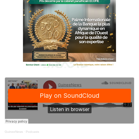
GuineeNews
·
Podcasts