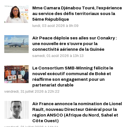
Mme Camara Djénabou Touré, l’expérience
au service des défis territoriaux sous la
5ème République
lundi, 03 août 2026 à 9h:09
Air Peace déploie ses ailes sur Conakry :
une nouvelle ère s’ouvre pour la
connectivité aérienne de la Guinée
samedi, 01 août 2026 à 13h:13
Le Consortium SMB-Winning félicite le
nouvel exécutif communal de Boké et
réaffirme son engagement pour un
partenariat durable
vendredi, 31 juillet 2026 à 22h:22
Air France annonce la nomination de Lionel
Rault, nouveau Directeur Général pour la
région ANSCO (Afrique du Nord, Sahel et
Côte Ouest)