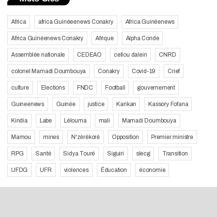
Africa
africa Guinéeenews Conakry
Africa Guinéenews
Africa Guinéenews Conakry
Afrique
Alpha Conde
Assemblée nationale
CEDEAO
cellou dalein
CNRD
colonel Mamadi Doumbouya
Conakry
Covid-19
Crief
culture
Elections
FNDC
Football
gouvernement
Guineenews
Guinée
justice
Kankan
Kassory Fofana
Kindia
Labe
Lélouma
mali
Mamadi Doumbouya
Mamou
mines
N'zérékoré
Opposition
Premier ministre
RPG
Santé
Sidya Touré
Siguiri
slecg
Transition
UFDG
UFR
violences
Éducation
économie