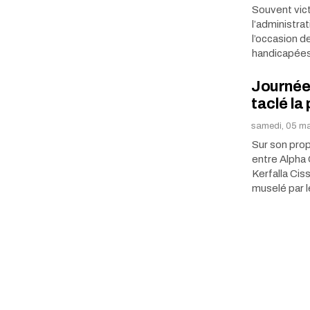
Souvent vic
l’administra
l’occasion d
handicapées
Journée 
taclé la
samedi, 05 ma
Sur son propr
entre Alpha 
Kerfalla Cis
muselé par 