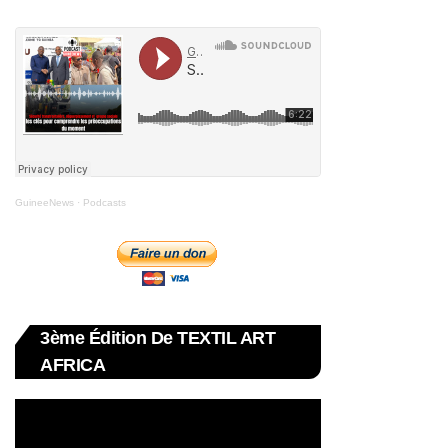
GuineeNews
·
Podcasts
3ème Édition De TEXTIL ART
AFRICA