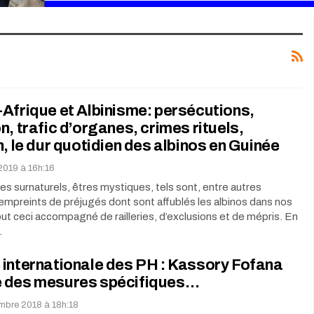
Afrique et Albinisme: persécutions,
n, trafic d’organes, crimes rituels,
n, le dur quotidien des albinos en Guinée
 2019 à 16h:16
res surnaturels, êtres mystiques, tels sont, entre autres
s empreints de préjugés dont sont affublés les albinos dans nos
ut ceci accompagné de railleries, d’exclusions et de mépris. En
…
internationale des PH : Kassory Fofana
 des mesures spécifiques…
embre 2018 à 18h:18