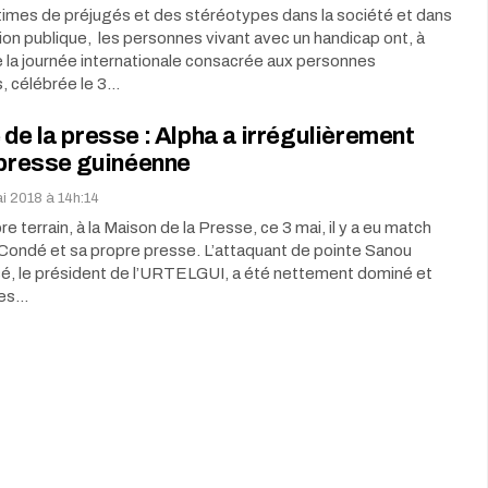
times de préjugés et des stéréotypes dans la société et dans
tion publique, les personnes vivant avec un handicap ont, à
e la journée internationale consacrée aux personnes
, célébrée le 3…
de la presse : Alpha a irrégulièrement
 presse guinéenne
i 2018 à 14h:14
e terrain, à la Maison de la Presse, ce 3 mai, il y a eu match
Condé et sa propre presse. L’attaquant de pointe Sanou
sé, le président de l’URTELGUI, a été nettement dominé et
les…