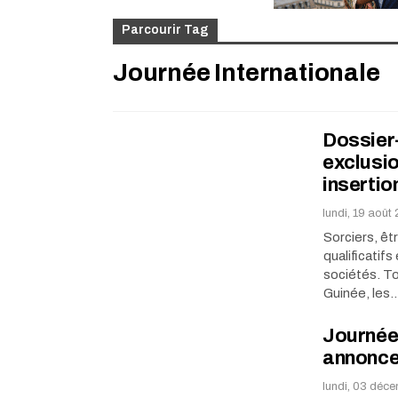
Parcourir Tag
Journée Internationale
Dossier-
exclusio
insertio
lundi, 19 août
Sorciers, êt
qualificatif
sociétés. To
Guinée, les
Journée 
annonce
lundi, 03 déc