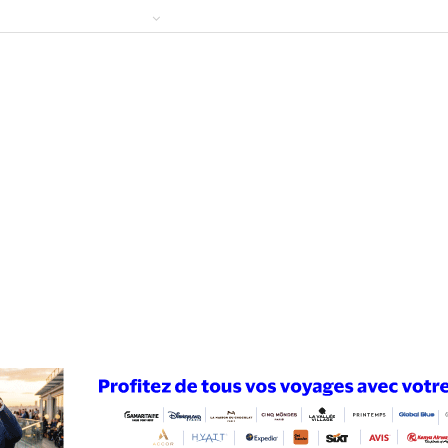
ews
Publireportage
Région
Sport
Le Monde