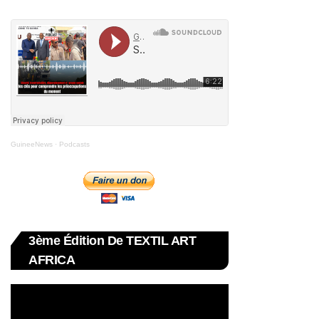
GuineeNews
·
Podcasts
3ème Édition De TEXTIL ART
AFRICA