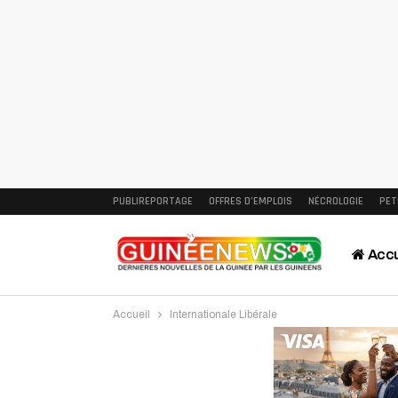
PUBLIREPORTAGE
OFFRES D’EMPLOIS
NÉCROLOGIE
PET
Accu
Accueil
Internationale Libérale
Intervi