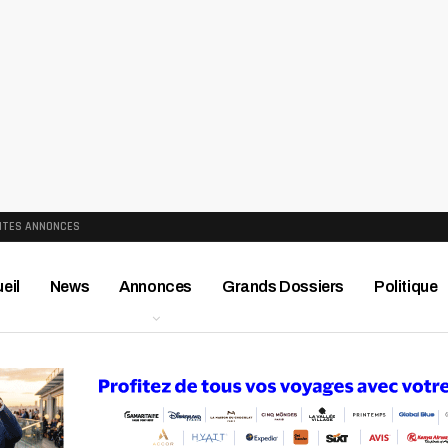
ITES ANNONCES
eil
News
Annonces
Grands Dossiers
Politique
ews
Publireportage
Région
Sport
Le Monde