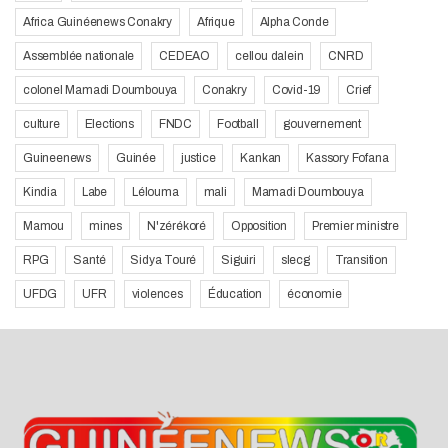
Africa Guinéenews Conakry
Afrique
Alpha Conde
Assemblée nationale
CEDEAO
cellou dalein
CNRD
colonel Mamadi Doumbouya
Conakry
Covid-19
Crief
culture
Elections
FNDC
Football
gouvernement
Guineenews
Guinée
justice
Kankan
Kassory Fofana
Kindia
Labe
Lélouma
mali
Mamadi Doumbouya
Mamou
mines
N'zérékoré
Opposition
Premier ministre
RPG
Santé
Sidya Touré
Siguiri
slecg
Transition
UFDG
UFR
violences
Éducation
économie