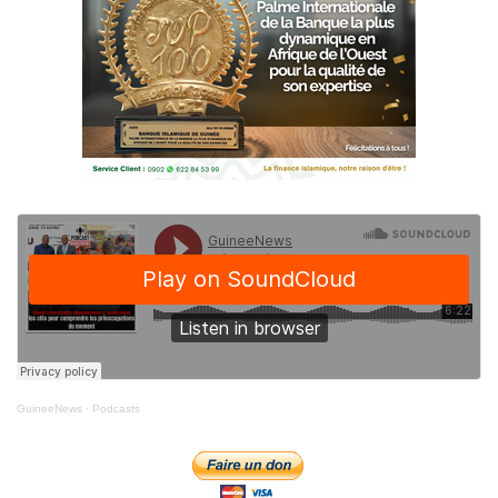
GuineeNews
·
Podcasts