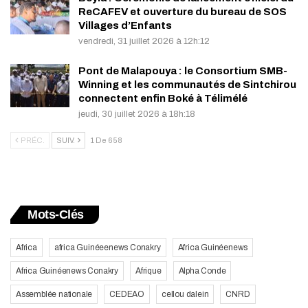
ReCAFEV et ouverture du bureau de SOS
Villages d’Enfants
vendredi, 31 juillet 2026 à 12h:12
Pont de Malapouya : le Consortium SMB-
Winning et les communautés de Sintchirou
connectent enfin Boké à Télimélé
jeudi, 30 juillet 2026 à 18h:18
PRÉC.
SUIV.
1 De 658
Mots-Clés
Africa
africa Guinéeenews Conakry
Africa Guinéenews
Africa Guinéenews Conakry
Afrique
Alpha Conde
Assemblée nationale
CEDEAO
cellou dalein
CNRD