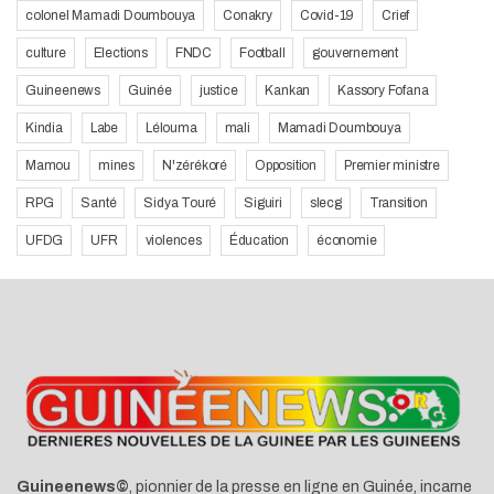
colonel Mamadi Doumbouya
Conakry
Covid-19
Crief
culture
Elections
FNDC
Football
gouvernement
Guineenews
Guinée
justice
Kankan
Kassory Fofana
Kindia
Labe
Lélouma
mali
Mamadi Doumbouya
Mamou
mines
N'zérékoré
Opposition
Premier ministre
RPG
Santé
Sidya Touré
Siguiri
slecg
Transition
UFDG
UFR
violences
Éducation
économie
Guineenews©
, pionnier de la presse en ligne en Guinée, incarne