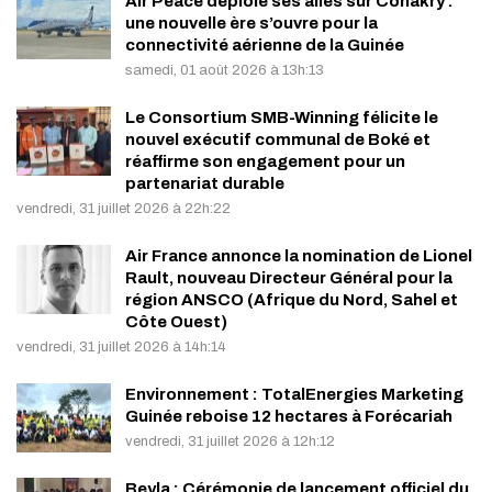
Air Peace déploie ses ailes sur Conakry :
une nouvelle ère s’ouvre pour la
connectivité aérienne de la Guinée
samedi, 01 août 2026 à 13h:13
Le Consortium SMB-Winning félicite le
nouvel exécutif communal de Boké et
réaffirme son engagement pour un
partenariat durable
vendredi, 31 juillet 2026 à 22h:22
Air France annonce la nomination de Lionel
Rault, nouveau Directeur Général pour la
région ANSCO (Afrique du Nord, Sahel et
Côte Ouest)
vendredi, 31 juillet 2026 à 14h:14
Environnement : TotalEnergies Marketing
Guinée reboise 12 hectares à Forécariah
vendredi, 31 juillet 2026 à 12h:12
Beyla : Cérémonie de lancement officiel du