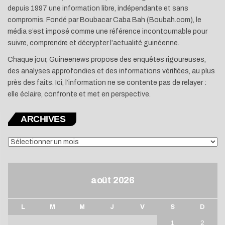
depuis 1997 une information libre, indépendante et sans
compromis. Fondé par Boubacar Caba Bah (Boubah.com), le
média s’est imposé comme une référence incontournable pour
suivre, comprendre et décrypter l’actualité guinéenne.
Chaque jour, Guineenews propose des enquêtes rigoureuses,
des analyses approfondies et des informations vérifiées, au plus
près des faits. Ici, l’information ne se contente pas de relayer :
elle éclaire, confronte et met en perspective.
ARCHIVES
ARCHIVES
août 2026
L
M
M
J
V
S
D
1
2