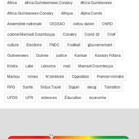
Africa
africa Guinéeenews Conakry
Africa Guinéenews
Africa Guinéenews Conakry
Afrique
Alpha Conde
Assemblée nationale
CEDEAO
cellou dalein
CNRD
colonel Mamadi Doumbouya
Conakry
Covid-19
Crief
culture
Elections
FNDC
Football
gouvernement
Guineenews
Guinée
justice
Kankan
Kassory Fofana
Kindia
Labe
Lélouma
mali
Mamadi Doumbouya
Mamou
mines
N'zérékoré
Opposition
Premier ministre
RPG
Santé
Sidya Touré
Siguiri
slecg
Transition
UFDG
UFR
violences
Éducation
économie