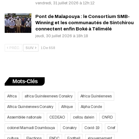
vendredi, 31 juillet 2026 à 12h:12
Pont de Malapouya : le Consortium SMB-
Winning et les communautés de Sintchirou
connectent enfin Boké à Télimélé
jeudi, 30 juillet 2026 à 18h:18
PRÉC.
SUIV.
1 De 658
Mots-Clés
Africa
africa Guinéeenews Conakry
Africa Guinéenews
Africa Guinéenews Conakry
Afrique
Alpha Conde
Assemblée nationale
CEDEAO
cellou dalein
CNRD
colonel Mamadi Doumbouya
Conakry
Covid-19
Crief
culture
Elections
FNDC
Football
gouvernement