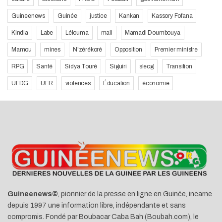
Guineenews
Guinée
justice
Kankan
Kassory Fofana
Kindia
Labe
Lélouma
mali
Mamadi Doumbouya
Mamou
mines
N'zérékoré
Opposition
Premier ministre
RPG
Santé
Sidya Touré
Siguiri
slecg
Transition
UFDG
UFR
violences
Éducation
économie
Guineenews©
, pionnier de la presse en ligne en Guinée, incarne
depuis 1997 une information libre, indépendante et sans
compromis. Fondé par Boubacar Caba Bah (Boubah.com), le