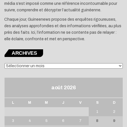
média s’est imposé comme une référence incontournable pour
suivre, comprendre et décrypter l’actualité guinéenne.
Chaque jour, Guineenews propose des enquêtes rigoureuses,
des analyses approfondies et des informations vérifiées, au plus
près des faits. Ici, l’information ne se contente pas de relayer :
elle éclaire, confronte et met en perspective.
ARCHIVES
ARCHIVES
août 2026
L
M
M
J
V
S
D
1
2
3
4
5
6
7
8
9