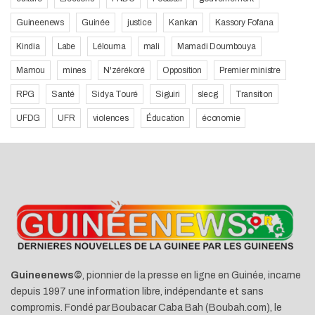
Guineenews
Guinée
justice
Kankan
Kassory Fofana
Kindia
Labe
Lélouma
mali
Mamadi Doumbouya
Mamou
mines
N'zérékoré
Opposition
Premier ministre
RPG
Santé
Sidya Touré
Siguiri
slecg
Transition
UFDG
UFR
violences
Éducation
économie
Guineenews©
, pionnier de la presse en ligne en Guinée, incarne
depuis 1997 une information libre, indépendante et sans
compromis. Fondé par Boubacar Caba Bah (Boubah.com), le