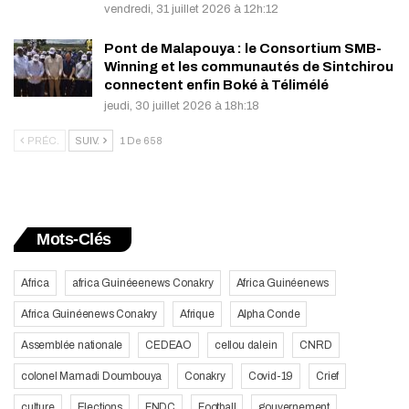
vendredi, 31 juillet 2026 à 12h:12
Pont de Malapouya : le Consortium SMB-
Winning et les communautés de Sintchirou
connectent enfin Boké à Télimélé
jeudi, 30 juillet 2026 à 18h:18
PRÉC.
SUIV.
1 De 658
Mots-Clés
Africa
africa Guinéeenews Conakry
Africa Guinéenews
Africa Guinéenews Conakry
Afrique
Alpha Conde
Assemblée nationale
CEDEAO
cellou dalein
CNRD
colonel Mamadi Doumbouya
Conakry
Covid-19
Crief
culture
Elections
FNDC
Football
gouvernement