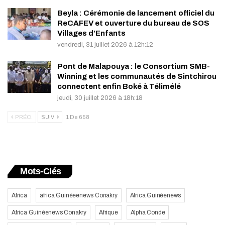
Beyla : Cérémonie de lancement officiel du
ReCAFEV et ouverture du bureau de SOS
Villages d’Enfants
vendredi, 31 juillet 2026 à 12h:12
Pont de Malapouya : le Consortium SMB-
Winning et les communautés de Sintchirou
connectent enfin Boké à Télimélé
jeudi, 30 juillet 2026 à 18h:18
PRÉC.
SUIV.
1 De 658
Mots-Clés
Africa
africa Guinéeenews Conakry
Africa Guinéenews
Africa Guinéenews Conakry
Afrique
Alpha Conde