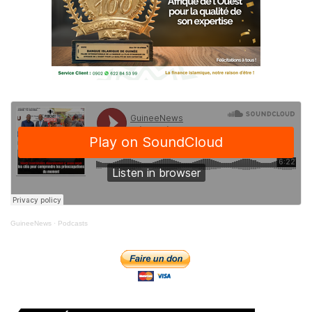
GuineeNews
·
Podcasts