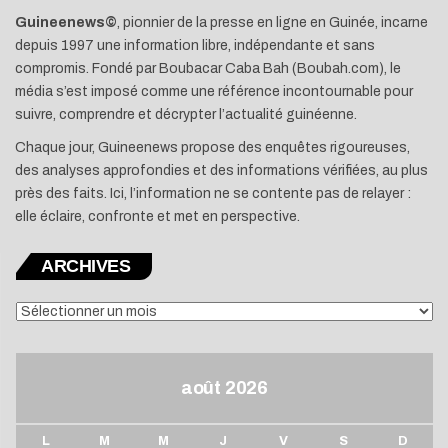
Guineenews©
, pionnier de la presse en ligne en Guinée, incarne
depuis 1997 une information libre, indépendante et sans
compromis. Fondé par Boubacar Caba Bah (Boubah.com), le
média s’est imposé comme une référence incontournable pour
suivre, comprendre et décrypter l’actualité guinéenne.
Chaque jour, Guineenews propose des enquêtes rigoureuses,
des analyses approfondies et des informations vérifiées, au plus
près des faits. Ici, l’information ne se contente pas de relayer :
elle éclaire, confronte et met en perspective.
ARCHIVES
ARCHIVES
août 2026
L
M
M
J
V
S
D