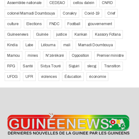
Assemblée nationale
CEDEAO
cellou dalein
CNRD
colonel Mamadi Doumbouya
Conakry
Covid-19
Crief
culture
Elections
FNDC
Football
gouvernement
Guineenews
Guinée
justice
Kankan
Kassory Fofana
Kindia
Labe
Lélouma
mali
Mamadi Doumbouya
Mamou
mines
N'zérékoré
Opposition
Premier ministre
RPG
Santé
Sidya Touré
Siguiri
slecg
Transition
UFDG
UFR
violences
Éducation
économie