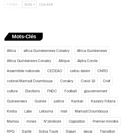
PRÉC.
SUIV.
1 De 658
Mots-Clés
Africa
africa Guinéeenews Conakry
Africa Guinéenews
Africa Guinéenews Conakry
Afrique
Alpha Conde
Assemblée nationale
CEDEAO
cellou dalein
CNRD
colonel Mamadi Doumbouya
Conakry
Covid-19
Crief
culture
Elections
FNDC
Football
gouvernement
Guineenews
Guinée
justice
Kankan
Kassory Fofana
Kindia
Labe
Lélouma
mali
Mamadi Doumbouya
Mamou
mines
N'zérékoré
Opposition
Premier ministre
RPG
Santé
Sidya Touré
Siguiri
slecg
Transition