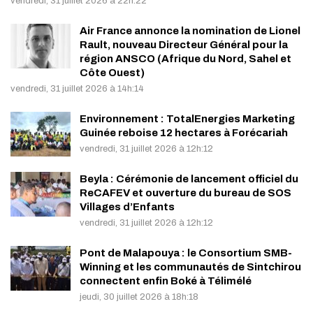
vendredi, 31 juillet 2026 à 22h:22
Air France annonce la nomination de Lionel
Rault, nouveau Directeur Général pour la
région ANSCO (Afrique du Nord, Sahel et
Côte Ouest)
vendredi, 31 juillet 2026 à 14h:14
Environnement : TotalEnergies Marketing
Guinée reboise 12 hectares à Forécariah
vendredi, 31 juillet 2026 à 12h:12
Beyla : Cérémonie de lancement officiel du
ReCAFEV et ouverture du bureau de SOS
Villages d’Enfants
vendredi, 31 juillet 2026 à 12h:12
Pont de Malapouya : le Consortium SMB-
Winning et les communautés de Sintchirou
connectent enfin Boké à Télimélé
jeudi, 30 juillet 2026 à 18h:18