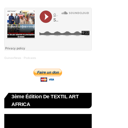
GuineeNews
·
Podcasts
3ème Édition De TEXTIL ART
AFRICA