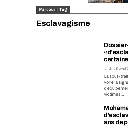
Parcourir Tag
Esclavagisme
Dossier-
«d’escla
certaine
lundi, 08 avril
La sous-trai
voire la sig
d’équipement
victimes…
Mohamed
d’esclav
ans de p