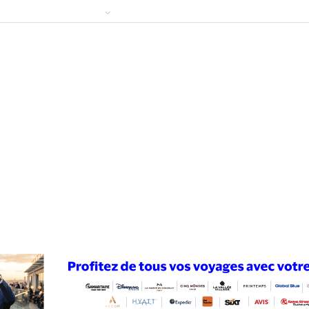
ews
Publireportage
Région
Sport
Le Monde