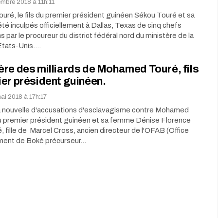
embre 2018 à 11h:11
ré, le fils du premier président guinéen Sékou Touré et sa
é inculpés officiellement à Dallas, Texas de cinq chefs
s par le procureur du district fédéral nord du ministère de la
Etats-Unis.…
re des milliards de Mohamed Touré, fils
er président guinéen.
ai 2018 à 17h:17
la nouvelle d'accusations d'esclavagisme contre Mohamed
du premier président guinéen et sa femme Dénise Florence
 fille de Marcel Cross, ancien directeur de l'OFAB (Office
ent de Boké précurseur…