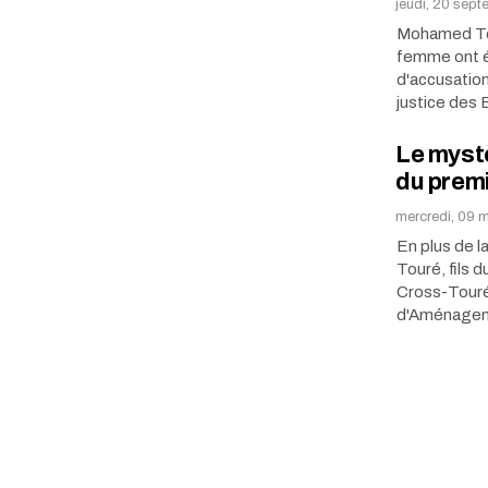
jeudi, 20 sept
Mohamed Tou
femme ont ét
d'accusation
justice des 
Le mystè
du premi
mercredi, 09 m
En plus de 
Touré, fils 
Cross-Touré,
d'Aménagem