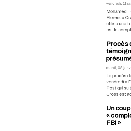
vendredi, 11 j
Mohamed Tour
Florence Cr
utilisé une
est le comp
Procès d
témoigna
présumé
mardi, 08 janv
Le procès d
vendredi à D
Post qui sui
Cross est 
Un coupl
« compl
FBI »