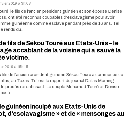
anvier 2019 à 3h:03
é, le fils de l'ancien président guinéen et son épouse Denise
oss, ont été reconnus coupables d'esclavagisme pour avoir
 femme guinéenne comme esclave pendant près de 16 ans. Tel
te rendu du…
e fils de Sékou Touré aux Etats-Unis – le
ge accablant de la voisine qui a sauvé la
e victime.
ier 2019 à 15h:15
u fils de l'ancien président guinéen Sékou Touré a commencé ce
allas, au Texas. Tel est le rapport du journal Dallas Morning
t le procès retentissant. Le couple Mohamed Touré et Denise
accusé…
e guinéen inculpé aux Etats-Unis de
ot, d’esclavagisme » et de « mensonges au