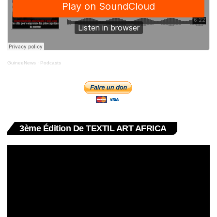
GuineeNews
·
Podcasts
3ème Édition De TEXTIL ART AFRICA