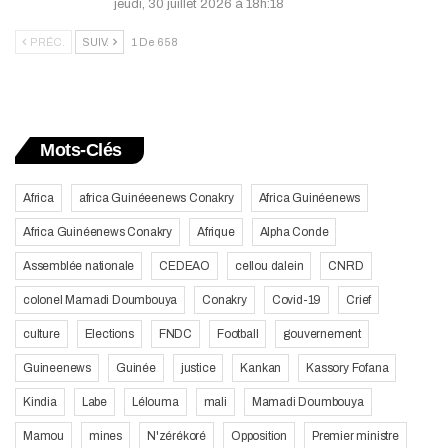
jeudi, 30 juillet 2026 à 18h:18
PRÉC.
SUIV.
1 De 658
Mots-Clés
Africa
africa Guinéeenews Conakry
Africa Guinéenews
Africa Guinéenews Conakry
Afrique
Alpha Conde
Assemblée nationale
CEDEAO
cellou dalein
CNRD
colonel Mamadi Doumbouya
Conakry
Covid-19
Crief
culture
Elections
FNDC
Football
gouvernement
Guineenews
Guinée
justice
Kankan
Kassory Fofana
Kindia
Labe
Lélouma
mali
Mamadi Doumbouya
Mamou
mines
N'zérékoré
Opposition
Premier ministre