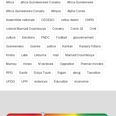
Africa
africa Guinéeenews Conakry
Africa Guinéenews
Africa Guinéenews Conakry
Afrique
Alpha Conde
Assemblée nationale
CEDEAO
cellou dalein
CNRD
colonel Mamadi Doumbouya
Conakry
Covid-19
Crief
culture
Elections
FNDC
Football
gouvernement
Guineenews
Guinée
justice
Kankan
Kassory Fofana
Kindia
Labe
Lélouma
mali
Mamadi Doumbouya
Mamou
mines
N'zérékoré
Opposition
Premier ministre
RPG
Santé
Sidya Touré
Siguiri
slecg
Transition
UFDG
UFR
violences
Éducation
économie