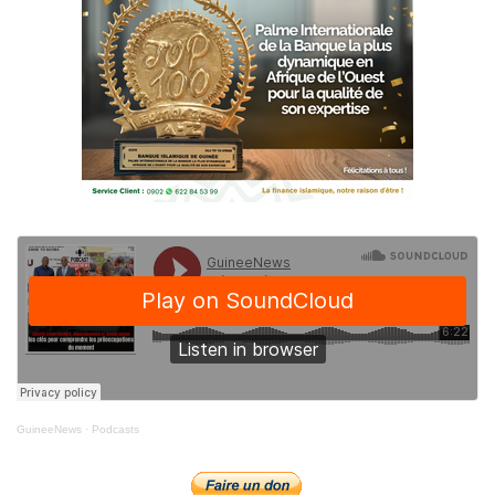
GuineeNews
·
Podcasts