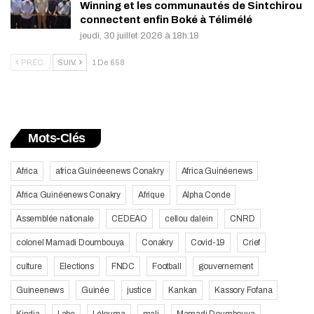
Winning et les communautés de Sintchirou
connectent enfin Boké à Télimélé
jeudi, 30 juillet 2026 à 18h:18
PRÉC.
SUIV.
1 De 658
Mots-Clés
Africa
africa Guinéeenews Conakry
Africa Guinéenews
Africa Guinéenews Conakry
Afrique
Alpha Conde
Assemblée nationale
CEDEAO
cellou dalein
CNRD
colonel Mamadi Doumbouya
Conakry
Covid-19
Crief
culture
Elections
FNDC
Football
gouvernement
Guineenews
Guinée
justice
Kankan
Kassory Fofana