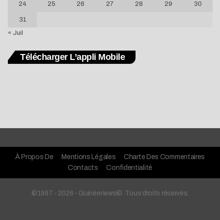
24
25
26
27
28
29
30
31
« Juil
Télécharger L’appli Mobile
À Propos De
Mentions Légales
Charte Des Commentaires
Contacts
Confidentialité
©1997 - 2026 - Guinéenews©. Tous droits réservés.