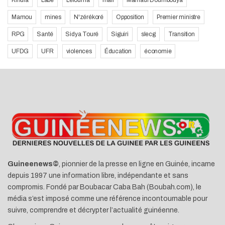
Kindia
Labe
Lélouma
mali
Mamadi Doumbouya
Mamou
mines
N'zérékoré
Opposition
Premier ministre
RPG
Santé
Sidya Touré
Siguiri
slecg
Transition
UFDG
UFR
violences
Éducation
économie
Guineenews©
, pionnier de la presse en ligne en Guinée, incarne
depuis 1997 une information libre, indépendante et sans
compromis. Fondé par Boubacar Caba Bah (Boubah.com), le
média s’est imposé comme une référence incontournable pour
suivre, comprendre et décrypter l’actualité guinéenne.