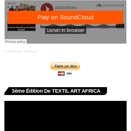
GuineeNews
·
Podcasts
3ème Édition De TEXTIL ART AFRICA