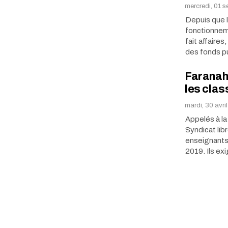
mercredi, 01 
Depuis que l
fonctionneme
fait affaire
des fonds p
Faranah 
les clas
mardi, 30 avri
Appelés à la
Syndicat lib
enseignants 
2019. Ils ex