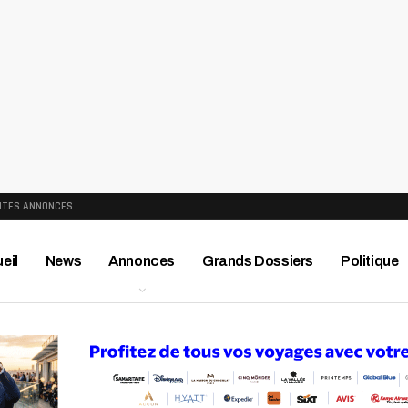
ITES ANNONCES
eil
News
Annonces
Grands Dossiers
Politique
ews
Publireportage
Région
Sport
Le Monde