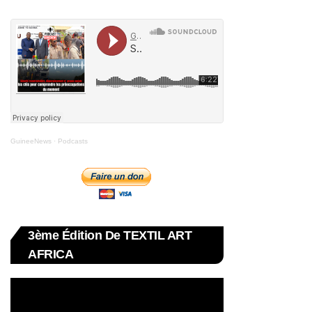
GuineeNews
·
Podcasts
3ème Édition De TEXTIL ART
AFRICA