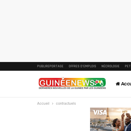
PUBLIREPORTAGE
OFFRES D’EMPLOIS
NÉCROLOGIE
PET
Accu
Accueil
contractuels
Intervi