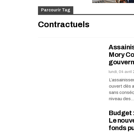
Parcourir Tag
Contractuels
Assainis
Mory Co
gouvern
lundi, 04 avri
L’assainisse
ouvert dès a
sans conséq
niveau des
Budget :
Le nouv
fonds pu