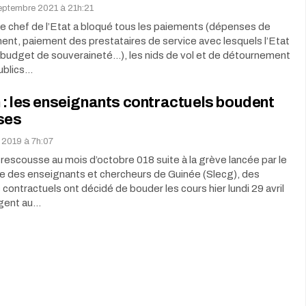
septembre 2021 à 21h:21
e chef de l’Etat a bloqué tous les paiements (dépenses de
nt, paiement des prestataires de service avec lesquels l’Etat
s, budget de souveraineté…), les nids de vol et de détournement
ublics…
: les enseignants contractuels boudent
ses
l 2019 à 7h:07
 rescousse au mois d’octobre 018 suite à la grève lancée par le
re des enseignants et chercheurs de Guinée (Slecg), des
contractuels ont décidé de bouder les cours hier lundi 29 avril
igent au…