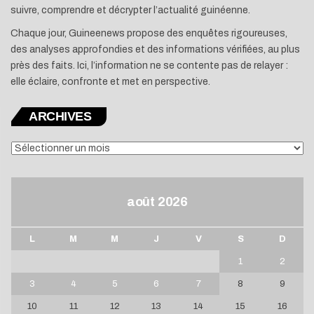
suivre, comprendre et décrypter l’actualité guinéenne.
Chaque jour, Guineenews propose des enquêtes rigoureuses,
des analyses approfondies et des informations vérifiées, au plus
près des faits. Ici, l’information ne se contente pas de relayer :
elle éclaire, confronte et met en perspective.
ARCHIVES
ARCHIVES
août 2026
L
M
M
J
V
S
D
1
2
3
4
5
6
7
8
9
10
11
12
13
14
15
16