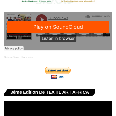
GuineeNews
·
Podcasts
3ème Édition De TEXTIL ART AFRICA