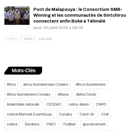
Pont de Malapouya : le Consortium SMB-
Winning et les communautés de Sintchirou
connectent enfin Boké à Télimélé
jeudi, 30 juillet 2026 à 18h:18
PRÉC.
SUIV.
1 De 658
Mots-Clés
Africa
africa Guinéeenews Conakry
Africa Guinéenews
Africa Guinéenews Conakry
Afrique
Alpha Conde
Assemblée nationale
CEDEAO
cellou dalein
CNRD
colonel Mamadi Doumbouya
Conakry
Covid-19
Crief
culture
Elections
FNDC
Football
gouvernement