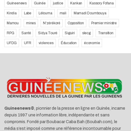
Guineenews
Guinée
justice
Kankan
Kassory Fofana
Kindia
Labe
Lélouma
mali
Mamadi Doumbouya
Mamou
mines
N'zérékoré
Opposition
Premier ministre
RPG
Santé
Sidya Touré
Siguiri
slecg
Transition
UFDG
UFR
violences
Éducation
économie
Guineenews©
, pionnier de la presse en ligne en Guinée, incarne
depuis 1997 une information libre, indépendante et sans
compromis. Fondé par Boubacar Caba Bah (Boubah.com), le
média s’est imposé comme une référence incontournable pour