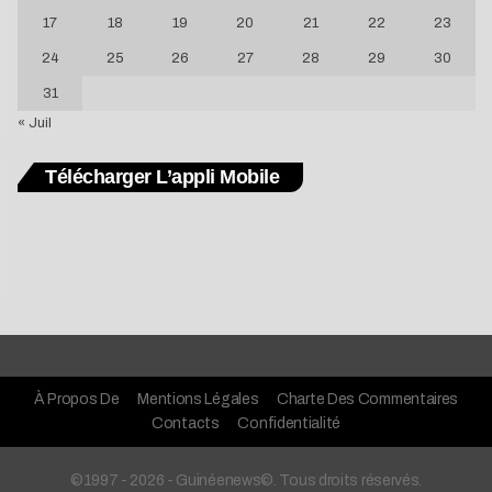
17
18
19
20
21
22
23
24
25
26
27
28
29
30
31
« Juil
Télécharger L’appli Mobile
À Propos De
Mentions Légales
Charte Des Commentaires
Contacts
Confidentialité
©1997 - 2026 - Guinéenews©. Tous droits réservés.