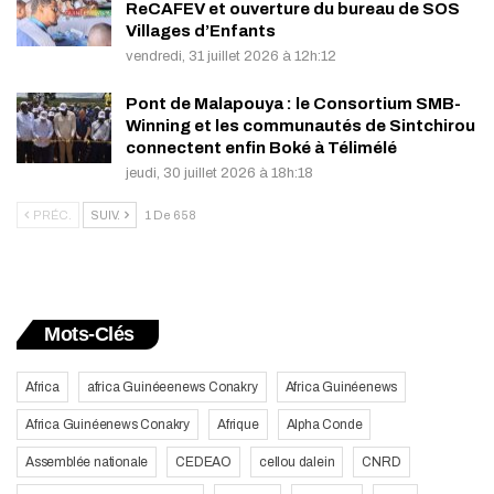
ReCAFEV et ouverture du bureau de SOS
Villages d’Enfants
vendredi, 31 juillet 2026 à 12h:12
Pont de Malapouya : le Consortium SMB-
Winning et les communautés de Sintchirou
connectent enfin Boké à Télimélé
jeudi, 30 juillet 2026 à 18h:18
PRÉC.
SUIV.
1 De 658
Mots-Clés
Africa
africa Guinéeenews Conakry
Africa Guinéenews
Africa Guinéenews Conakry
Afrique
Alpha Conde
Assemblée nationale
CEDEAO
cellou dalein
CNRD