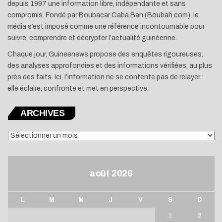
depuis 1997 une information libre, indépendante et sans
compromis. Fondé par Boubacar Caba Bah (Boubah.com), le
média s’est imposé comme une référence incontournable pour
suivre, comprendre et décrypter l’actualité guinéenne.
Chaque jour, Guineenews propose des enquêtes rigoureuses,
des analyses approfondies et des informations vérifiées, au plus
près des faits. Ici, l’information ne se contente pas de relayer :
elle éclaire, confronte et met en perspective.
ARCHIVES
ARCHIVES
août 2026
L
M
M
J
V
S
D
1
2