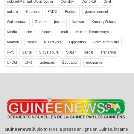
colonel Mamadi Doumbouya
Conakry
Covid-19
Crief
culture
Elections
FNDC
Football
gouvernement
Guineenews
Guinée
justice
Kankan
Kassory Fofana
Kindia
Labe
Lélouma
mali
Mamadi Doumbouya
Mamou
mines
N'zérékoré
Opposition
Premier ministre
RPG
Santé
Sidya Touré
Siguiri
slecg
Transition
UFDG
UFR
violences
Éducation
économie
Guineenews©
, pionnier de la presse en ligne en Guinée, incarne