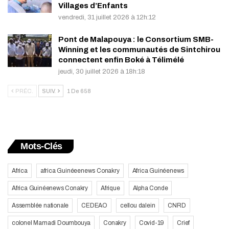
Villages d’Enfants
vendredi, 31 juillet 2026 à 12h:12
Pont de Malapouya : le Consortium SMB-
Winning et les communautés de Sintchirou
connectent enfin Boké à Télimélé
jeudi, 30 juillet 2026 à 18h:18
PRÉC.
SUIV.
1 De 658
Mots-Clés
Africa
africa Guinéeenews Conakry
Africa Guinéenews
Africa Guinéenews Conakry
Afrique
Alpha Conde
Assemblée nationale
CEDEAO
cellou dalein
CNRD
colonel Mamadi Doumbouya
Conakry
Covid-19
Crief