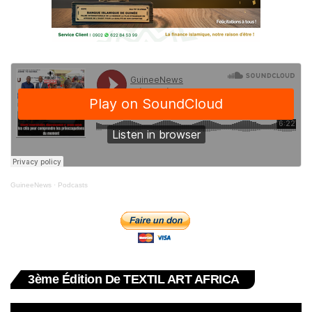
GuineeNews
·
Podcasts
3ème Édition De TEXTIL ART AFRICA