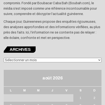
compromis. Fondé par Boubacar Caba Bah (Boubah.com), le
média s’est imposé comme une référence incontournable pour
suivre, comprendre et décrypter l’actualité guinéenne.
Chaque jour, Guineenews propose des enquêtes rigoureuses,
des analyses approfondies et des informations vérifiées, au plus
près des faits. Ici, l’information ne se contente pas de relayer :
elle éclaire, confronte et met en perspective.
ARCHIVES
ARCHIVES
août 2026
L
M
M
J
V
S
D
1
2