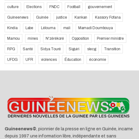
culture
Elections
FNDC
Football
gouvernement
Guineenews
Guinée
justice
Kankan
Kassory Fofana
Kindia
Labe
Lélouma
mali
Mamadi Doumbouya
Mamou
mines
N'zérékoré
Opposition
Premier ministre
RPG
Santé
Sidya Touré
Siguiri
slecg
Transition
UFDG
UFR
violences
Éducation
économie
Guineenews©
, pionnier de la presse en ligne en Guinée, incarne
depuis 1997 une information libre, indépendante et sans