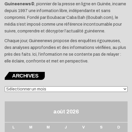
Guineenews©
, pionnier de la presse en ligne en Guinée, incarne
depuis 1997 une information libre, indépendante et sans
compromis. Fondé par Boubacar Caba Bah (Boubah.com), le
média s’est imposé comme une référence incontournable pour
suivre, comprendre et décrypter l’actualité guinéenne.
Chaque jour, Guineenews propose des enquêtes rigoureuses,
des analyses approfondies et des informations vérifiées, au plus
près des faits. Ici, l’information ne se contente pas de relayer :
elle éclaire, confronte et met en perspective.
ARCHIVES
ARCHIVES
août 2026
L
M
M
J
V
S
D