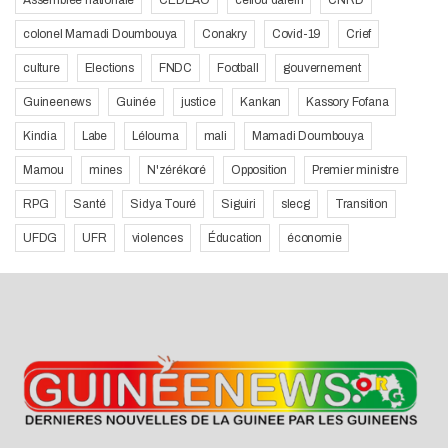
colonel Mamadi Doumbouya
Conakry
Covid-19
Crief
culture
Elections
FNDC
Football
gouvernement
Guineenews
Guinée
justice
Kankan
Kassory Fofana
Kindia
Labe
Lélouma
mali
Mamadi Doumbouya
Mamou
mines
N'zérékoré
Opposition
Premier ministre
RPG
Santé
Sidya Touré
Siguiri
slecg
Transition
UFDG
UFR
violences
Éducation
économie