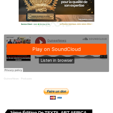
GuineeNews
·
Podcasts
3ème Édition De TEXTIL ART AFRICA