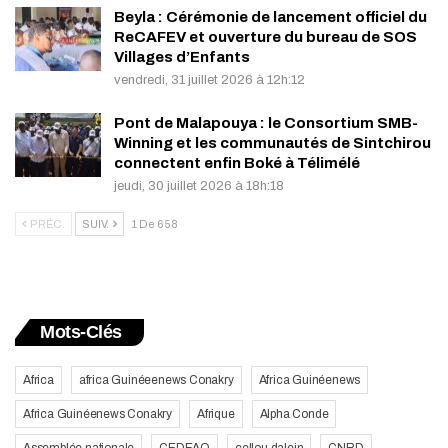
Beyla : Cérémonie de lancement officiel du
ReCAFEV et ouverture du bureau de SOS
Villages d’Enfants
vendredi, 31 juillet 2026 à 12h:12
Pont de Malapouya : le Consortium SMB-
Winning et les communautés de Sintchirou
connectent enfin Boké à Télimélé
jeudi, 30 juillet 2026 à 18h:18
PRÉC.
SUIV.
1 De 658
Mots-Clés
Africa
africa Guinéeenews Conakry
Africa Guinéenews
Africa Guinéenews Conakry
Afrique
Alpha Conde
Assemblée nationale
CEDEAO
cellou dalein
CNRD