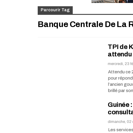
Parcourir Tag
Banque Centrale De La 
TPI de K
attendu 
mercredi, 23 f
Attendu ce 2
pour répondre
l’ancien go
brillé par s
Guinée :
consult
dimanche, 02 
Les services