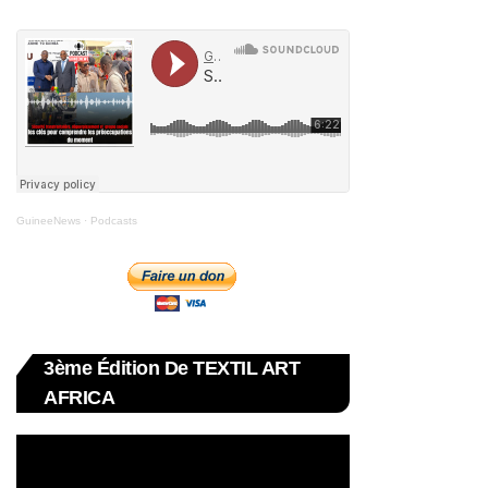
GuineeNews
·
Podcasts
3ème Édition De TEXTIL ART
AFRICA