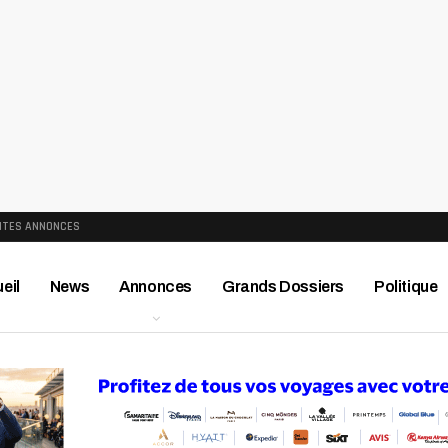
ITES ANNONCES
eil
News
Annonces
Grands Dossiers
Politique
ews
Publireportage
Région
Sport
Le Monde