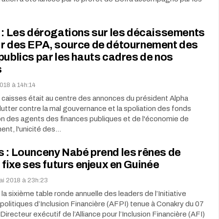
 : Les dérogations sur les décaissements
ur des EPA, source de détournement des
publics par les hauts cadres de nos
s
2018 à 14h:14
s caisses était au centre des annonces du président Alpha
utter contre la mal gouvernance et la spoliation des fonds
on des agents des finances publiques et de l'économie de
nt, l'unicité des…
 : Lounceny Nabé prend les rênes de
t fixe ses futurs enjeux en Guinée
mai 2018 à 23h:23
la sixième table ronde annuelle des leaders de l’Initiative
 politiques d’Inclusion Financière (AFPI) tenue à Conakry du 07
 Directeur exécutif de l’Alliance pour l’Inclusion Financière (AFI)