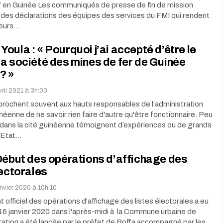
 IV en Guinée Les communiqués de presse de fin de mission
 des déclarations des équipes des services du FMI qui rendent
leurs…
oula : « Pourquoi j’ai accepté d’être le
a société des mines de fer de Guinée
? »
vril 2021 à 3h:03
prochent souvent aux hauts responsables de l’administration
néenne de ne savoir rien faire d'autre qu'être fonctionnaire. Peu
dans la cité guinéenne témoignent d’expériences ou de grands
’Etat…
Début des opérations d’affichage des
lectorales
anvier 2020 à 10h:10
 officiel des opérations d'affichage des listes électorales a eu
i 16 janvier 2020 dans l'après-midi à la Commune urbaine de
ration a été lancée par le préfet de Boffa accompagné par les