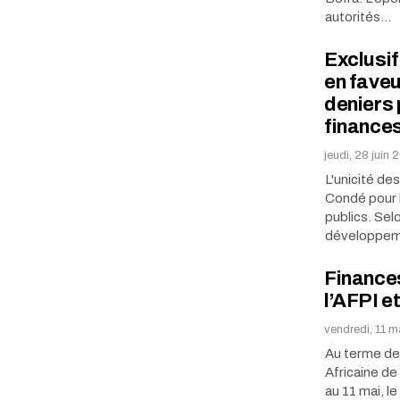
autorités…
Exclusif
en fave
deniers 
finance
jeudi, 28 juin 
L'unicité de
Condé pour l
publics. Sel
développeme
Finances
l’AFPI e
vendredi, 11 
Au terme de 
Africaine de
au 11 mai, le