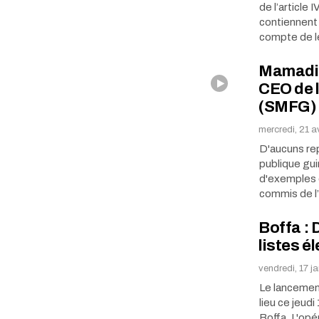
de l’article
contiennent
compte de 
Mamadi Y
CEO de l
(SMFG) 
mercredi, 21 a
D'aucuns re
publique gui
d'exemples 
commis de l
Boffa : 
listes é
vendredi, 17 j
Le lancement
lieu ce jeud
Boffa. L'opé