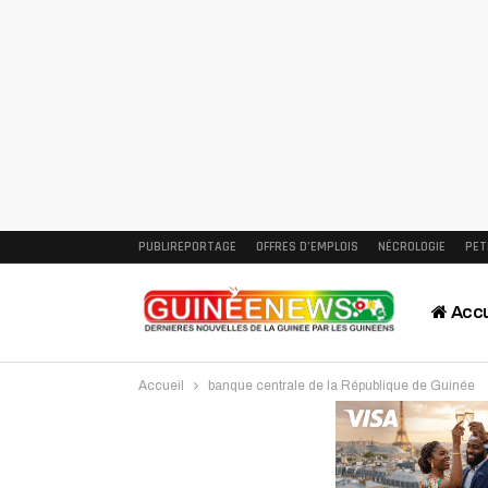
PUBLIREPORTAGE
OFFRES D’EMPLOIS
NÉCROLOGIE
PET
Accu
Accueil
banque centrale de la République de Guinée
Intervi