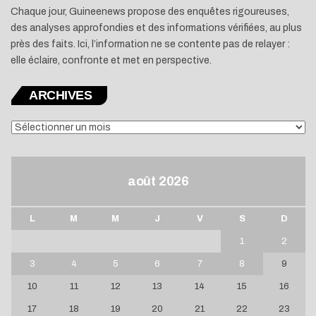
Chaque jour, Guineenews propose des enquêtes rigoureuses,
des analyses approfondies et des informations vérifiées, au plus
près des faits. Ici, l’information ne se contente pas de relayer :
elle éclaire, confronte et met en perspective.
ARCHIVES
ARCHIVES
août 2026
L
M
M
J
V
S
D
1
2
3
4
5
6
7
8
9
10
11
12
13
14
15
16
17
18
19
20
21
22
23