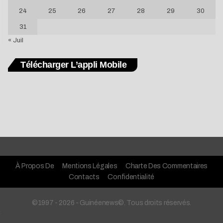
24
25
26
27
28
29
30
31
« Juil
Télécharger L’appli Mobile
À Propos De
Mentions Légales
Charte Des Commentaires
Contacts
Confidentialité
©1997 - 2026 - Guinéenews©. Tous droits réservés.