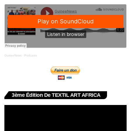
GuineeNews
·
Podcasts
3ème Édition De TEXTIL ART AFRICA