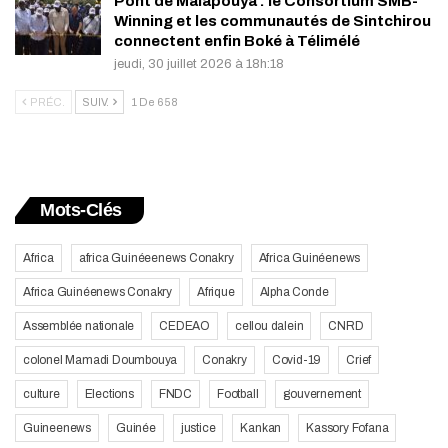
Pont de Malapouya : le Consortium SMB-
Winning et les communautés de Sintchirou
connectent enfin Boké à Télimélé
jeudi, 30 juillet 2026 à 18h:18
PRÉC.
SUIV.
1 De 658
Mots-Clés
Africa
africa Guinéeenews Conakry
Africa Guinéenews
Africa Guinéenews Conakry
Afrique
Alpha Conde
Assemblée nationale
CEDEAO
cellou dalein
CNRD
colonel Mamadi Doumbouya
Conakry
Covid-19
Crief
culture
Elections
FNDC
Football
gouvernement
Guineenews
Guinée
justice
Kankan
Kassory Fofana