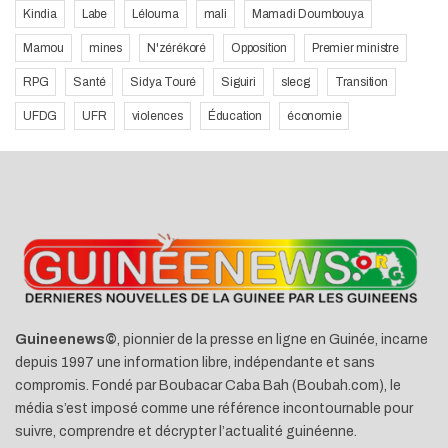
Kindia
Labe
Lélouma
mali
Mamadi Doumbouya
Mamou
mines
N'zérékoré
Opposition
Premier ministre
RPG
Santé
Sidya Touré
Siguiri
slecg
Transition
UFDG
UFR
violences
Éducation
économie
Guineenews©
, pionnier de la presse en ligne en Guinée, incarne
depuis 1997 une information libre, indépendante et sans
compromis. Fondé par Boubacar Caba Bah (Boubah.com), le
média s’est imposé comme une référence incontournable pour
suivre, comprendre et décrypter l’actualité guinéenne.