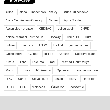
Mots-Clés
Africa
africa Guinéeenews Conakry
Africa Guinéenews
Africa Guinéenews Conakry
Afrique
Alpha Conde
Assemblée nationale
CEDEAO
cellou dalein
CNRD
colonel Mamadi Doumbouya
Conakry
Covid-19
Crief
culture
Elections
FNDC
Football
gouvernement
Guineenews
Guinée
justice
Kankan
Kassory Fofana
Kindia
Labe
Lélouma
mali
Mamadi Doumbouya
Mamou
mines
N'zérékoré
Opposition
Premier ministre
RPG
Santé
Sidya Touré
Siguiri
slecg
Transition
UFDG
UFR
violences
Éducation
économie