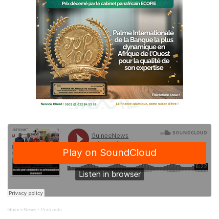
GuineeNews
·
Podcasts