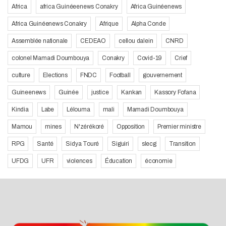
Africa
africa Guinéeenews Conakry
Africa Guinéenews
Africa Guinéenews Conakry
Afrique
Alpha Conde
Assemblée nationale
CEDEAO
cellou dalein
CNRD
colonel Mamadi Doumbouya
Conakry
Covid-19
Crief
culture
Elections
FNDC
Football
gouvernement
Guineenews
Guinée
justice
Kankan
Kassory Fofana
Kindia
Labe
Lélouma
mali
Mamadi Doumbouya
Mamou
mines
N'zérékoré
Opposition
Premier ministre
RPG
Santé
Sidya Touré
Siguiri
slecg
Transition
UFDG
UFR
violences
Éducation
économie