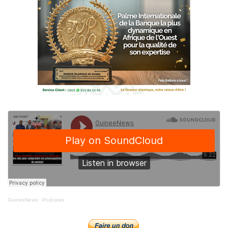
GuineeNews
·
Podcasts