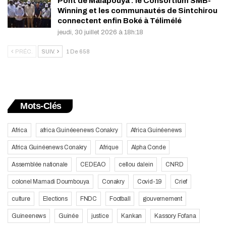
Pont de Malapouya : le Consortium SMB-
Winning et les communautés de Sintchirou
connectent enfin Boké à Télimélé
jeudi, 30 juillet 2026 à 18h:18
PRÉC.
SUIV.
1 De 658
Mots-Clés
Africa
africa Guinéeenews Conakry
Africa Guinéenews
Africa Guinéenews Conakry
Afrique
Alpha Conde
Assemblée nationale
CEDEAO
cellou dalein
CNRD
colonel Mamadi Doumbouya
Conakry
Covid-19
Crief
culture
Elections
FNDC
Football
gouvernement
Guineenews
Guinée
justice
Kankan
Kassory Fofana