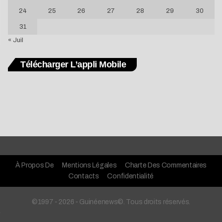
24
25
26
27
28
29
30
31
« Juil
Télécharger L’appli Mobile
À Propos De
Mentions Légales
Charte Des Commentaires
Contacts
Confidentialité
©1997 - 2026 - Guinéenews©. Tous droits réservés.