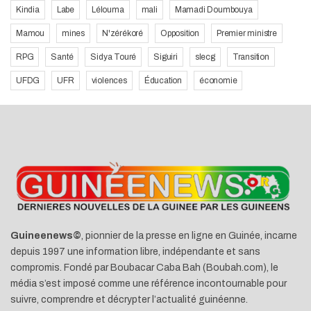
Kindia
Labe
Lélouma
mali
Mamadi Doumbouya
Mamou
mines
N'zérékoré
Opposition
Premier ministre
RPG
Santé
Sidya Touré
Siguiri
slecg
Transition
UFDG
UFR
violences
Éducation
économie
Guineenews©
, pionnier de la presse en ligne en Guinée, incarne
depuis 1997 une information libre, indépendante et sans
compromis. Fondé par Boubacar Caba Bah (Boubah.com), le
média s’est imposé comme une référence incontournable pour
suivre, comprendre et décrypter l’actualité guinéenne.