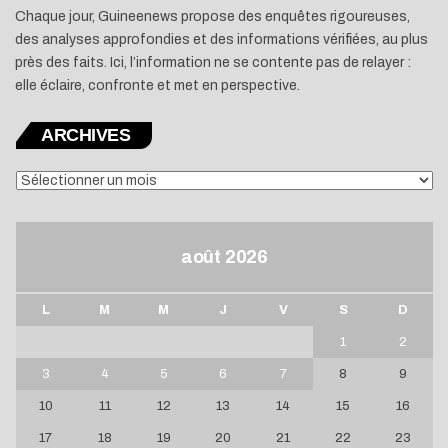
Chaque jour, Guineenews propose des enquêtes rigoureuses,
des analyses approfondies et des informations vérifiées, au plus
près des faits. Ici, l’information ne se contente pas de relayer :
elle éclaire, confronte et met en perspective.
ARCHIVES
ARCHIVES
août 2026
L
M
M
J
V
S
D
1
2
3
4
5
6
7
8
9
10
11
12
13
14
15
16
17
18
19
20
21
22
23