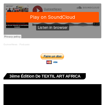
GuineeNews
·
Podcasts
3ème Édition De TEXTIL ART AFRICA