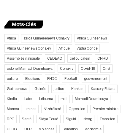
Mots-Clés
Africa
africa Guinéeenews Conakry
Africa Guinéenews
Africa Guinéenews Conakry
Afrique
Alpha Conde
Assemblée nationale
CEDEAO
cellou dalein
CNRD
colonel Mamadi Doumbouya
Conakry
Covid-19
Crief
culture
Elections
FNDC
Football
gouvernement
Guineenews
Guinée
justice
Kankan
Kassory Fofana
Kindia
Labe
Lélouma
mali
Mamadi Doumbouya
Mamou
mines
N'zérékoré
Opposition
Premier ministre
RPG
Santé
Sidya Touré
Siguiri
slecg
Transition
UFDG
UFR
violences
Éducation
économie