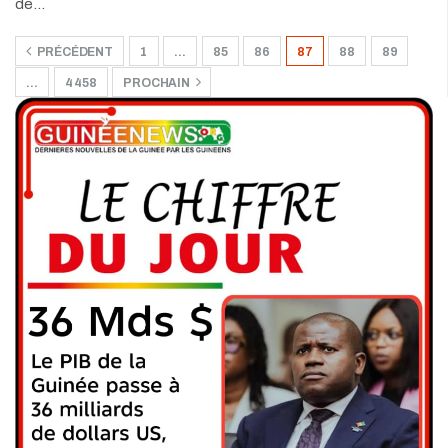
de…
PRÉCÉDENT
1
…
85
86
87
88
89
…
4 458
PROCHAIN