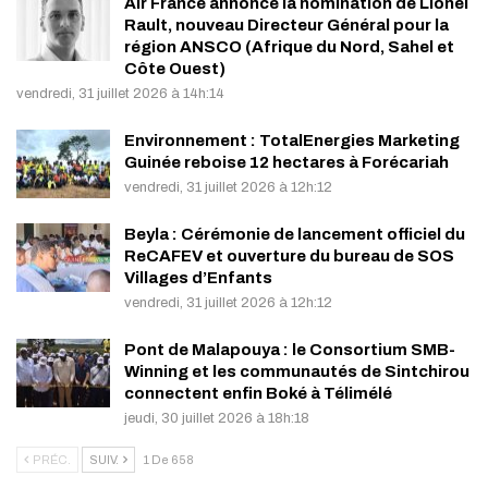
Air France annonce la nomination de Lionel
Rault, nouveau Directeur Général pour la
région ANSCO (Afrique du Nord, Sahel et
Côte Ouest)
vendredi, 31 juillet 2026 à 14h:14
Environnement : TotalEnergies Marketing
Guinée reboise 12 hectares à Forécariah
vendredi, 31 juillet 2026 à 12h:12
Beyla : Cérémonie de lancement officiel du
ReCAFEV et ouverture du bureau de SOS
Villages d’Enfants
vendredi, 31 juillet 2026 à 12h:12
Pont de Malapouya : le Consortium SMB-
Winning et les communautés de Sintchirou
connectent enfin Boké à Télimélé
jeudi, 30 juillet 2026 à 18h:18
PRÉC.
SUIV.
1 De 658