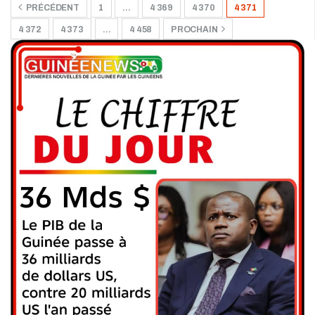
PRÉCÉDENT
1
…
4 369
4 370
4 371
4 372
4 373
…
4 458
PROCHAIN