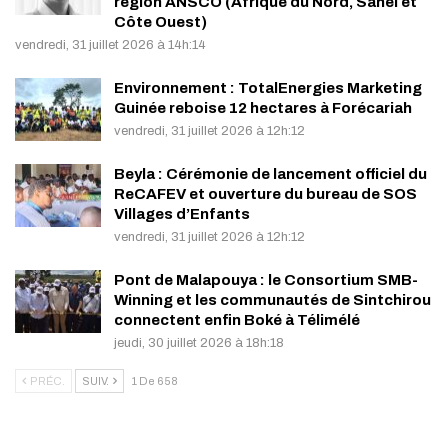
région ANSCO (Afrique du Nord, Sahel et
Côte Ouest)
vendredi, 31 juillet 2026 à 14h:14
Environnement : TotalEnergies Marketing
Guinée reboise 12 hectares à Forécariah
vendredi, 31 juillet 2026 à 12h:12
Beyla : Cérémonie de lancement officiel du
ReCAFEV et ouverture du bureau de SOS
Villages d’Enfants
vendredi, 31 juillet 2026 à 12h:12
Pont de Malapouya : le Consortium SMB-
Winning et les communautés de Sintchirou
connectent enfin Boké à Télimélé
jeudi, 30 juillet 2026 à 18h:18
PRÉC.
SUIV.
1 De 658