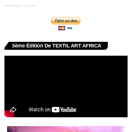
GuineeNews
·
Podcasts
3ème Édition De TEXTIL ART AFRICA