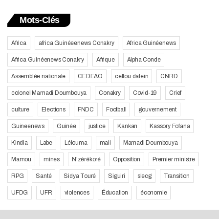
Mots-Clés
Africa
africa Guinéeenews Conakry
Africa Guinéenews
Africa Guinéenews Conakry
Afrique
Alpha Conde
Assemblée nationale
CEDEAO
cellou dalein
CNRD
colonel Mamadi Doumbouya
Conakry
Covid-19
Crief
culture
Elections
FNDC
Football
gouvernement
Guineenews
Guinée
justice
Kankan
Kassory Fofana
Kindia
Labe
Lélouma
mali
Mamadi Doumbouya
Mamou
mines
N'zérékoré
Opposition
Premier ministre
RPG
Santé
Sidya Touré
Siguiri
slecg
Transition
UFDG
UFR
violences
Éducation
économie