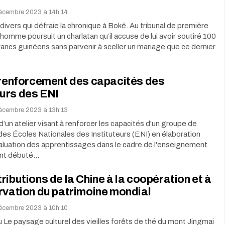
décembre 2023 à 14h:14
t divers qui défraie la chronique à Boké. Au tribunal de première
 homme poursuit un charlatan qu’il accuse de lui avoir soutiré 100
francs guinéens sans parvenir à sceller un mariage que ce dernier
 renforcement des capacités des
urs des ENI
décembre 2023 à 13h:13
d’un atelier visant à renforcer les capacités d'un groupe de
es Écoles Nationales des Instituteurs (ENI) en élaboration
valuation des apprentissages dans le cadre de l'enseignement
ont débuté…
ributions de la Chine à la coopération et à
rvation du patrimoine mondial
décembre 2023 à 10h:10
 Le paysage culturel des vieilles forêts de thé du mont Jingmai