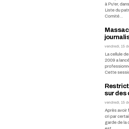
à Pu'er, dans
Liste du pat
Comité…
Massacr
journali
vendredi, 15 
La cellule 
2009 a lancé
professionne
Cette sessi
Restrict
sur des 
vendredi, 15 
Après avoir f
cri par certa
garde de la 
est…