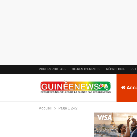
PUBLIREPORTAGE
OFFRES D’EMPLOIS
NÉCROLOGIE
PET
Accu
Accueil
Page 1 242
Intervi