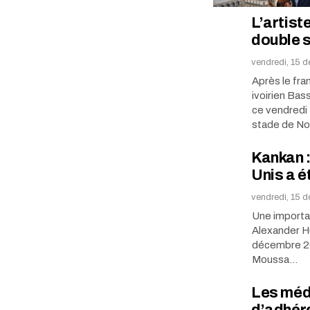
L’artist
double s
vendredi, 15 
Après le fra
ivoirien Bas
ce vendredi
stade de No
Kankan 
Unis a é
vendredi, 15 
Une importan
Alexander Hu
décembre 202
Moussa…
Les méde