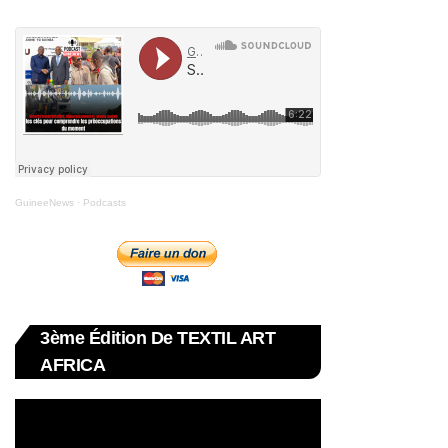
GuineeNews
·
Podcasts
3ème Édition De TEXTIL ART
AFRICA