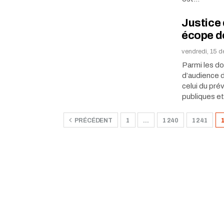
Justice 
écope de
vendredi, 15 
Parmi les do
d’audience de
celui du pr
publiques e
PRÉCÉDENT
1
…
1 240
1 241