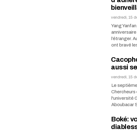
d’adhére
bienveil
vendredi, 15 
Yang Yanfan,
anniversaire
l’étranger. 
ont bravé l
Cacopho
aussi se
vendredi, 15 
Le septième
Chercheurs 
l'universit
Aboubacar S
Boké: vo
diabless