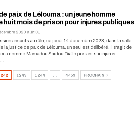
de paix de Lélouma : un jeune homme
 huit mois de prison pour injures publiques
décembre 2023 à 1h:01
ssiers inscrits au rôle, ce jeudi 14 décembre 2023, dans la salle
 la justice de paix de Lélouma, un seul est délibéré. Il s'agit de
évenu nommé Mamadou Saïdou Diallo portant sur injures
t…
1 242
1 243
1 244
…
4 459
PROCHAIN