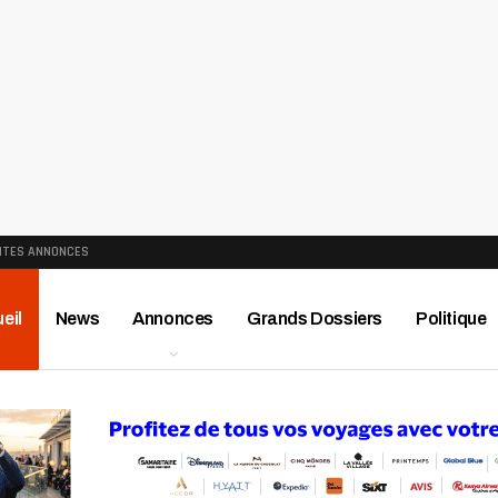
ITES ANNONCES
eil
News
Annonces
Grands Dossiers
Politique
ews
Publireportage
Région
Sport
Le Monde