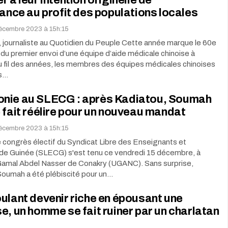
r à leur intention originelle de
lance au profit des populations locales
décembre 2023 à 15h:15
 journaliste au Quotidien du Peuple Cette année marque le 60e
 du premier envoi d’une équipe d’aide médicale chinoise à
Au fil des années, les membres des équipes médicales chinoises
es…
nie au SLECG : après Kadiatou, Soumah
 fait réélire pour un nouveau mandat
décembre 2023 à 15h:15
 congrès électif du Syndicat Libre des Enseignants et
de Guinée (SLECG) s'est tenu ce vendredi 15 décembre, à
é Gamal Abdel Nasser de Conakry (UGANC). Sans surprise,
oumah a été plébiscité pour un…
ulant devenir riche en épousant une
e, un homme se fait ruiner par un charlatan