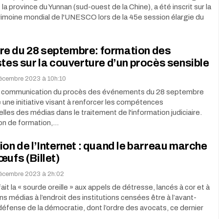
 la province du Yunnan (sud-ouest de la Chine), a été inscrit sur la
rimoine mondial de l'UNESCO lors de la 45e session élargie du
e du 28 septembre: formation des
stes sur la couverture d’un procès sensible
décembre 2023 à 10h:10
de communication du procès des événements du 28 septembre
 une initiative visant à renforcer les compétences
lles des médias dans le traitement de l'information judiciaire.
on de formation,…
ion de l’Internet : quand le barreau marche
œufs (Billet)
décembre 2023 à 2h:02
ait la « sourde oreille » aux appels de détresse, lancés à cor et à
ins médias à l’endroit des institutions censées être à l’avant-
défense de la démocratie, dont l’ordre des avocats, ce dernier