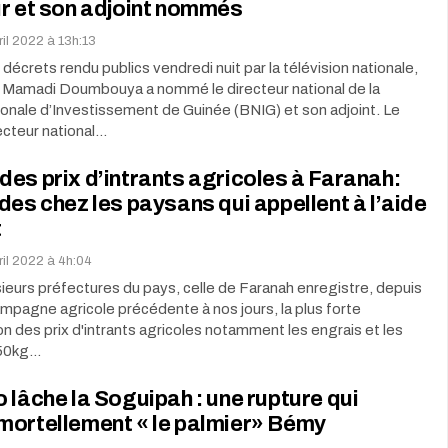
ur et son adjoint nommés
il 2022 à 13h:13
décrets rendu publics vendredi nuit par la télévision nationale,
t Mamadi Doumbouya a nommé le directeur national de la
onale d’Investissement de Guinée (BNIG) et son adjoint. Le
ecteur national…
es prix d’intrants agricoles à Faranah:
des chez les paysans qui appellent à l’aide
t
ril 2022 à 4h:04
eurs préfectures du pays, celle de Faranah enregistre, depuis
 campagne agricole précédente à nos jours, la plus forte
 des prix d'intrants agricoles notamment les engrais et les
 50kg…
 lâche la Soguipah : une rupture qui
mortellement « le palmier» Bémy