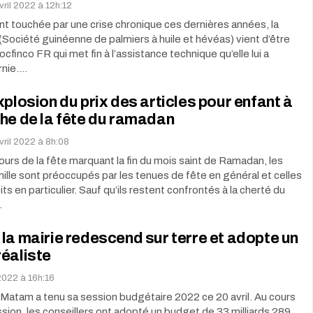
vril 2022 à 12h:12
 touchée par une crise chronique ces dernières années, la
ociété guinéenne de palmiers à huile et hévéas) vient d’être
cfinco FR qui met fin à l’assistance technique qu’elle lui a
rnie.…
xplosion du prix des articles pour enfant à
he de la fête du ramadan
vril 2022 à 8h:08
ours de la fête marquant la fin du mois saint de Ramadan, les
ille sont préoccupés par les tenues de fête en général et celles
ts en particulier. Sauf qu’ils restent confrontés à la cherté du
…
la mairie redescend sur terre et adopte un
éaliste
 2022 à 16h:16
 Matam a tenu sa session budgétaire 2022 ce 20 avril. Au cours
sion, les conseillers ont adopté un budget de 33 milliards 289