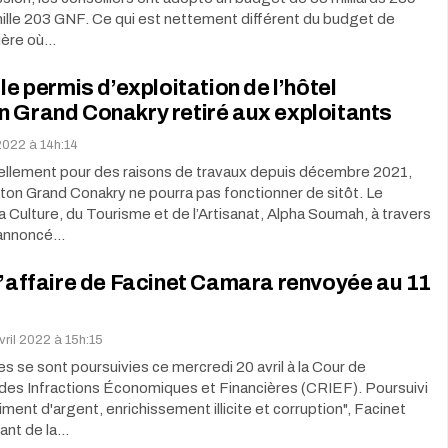
mille 203 GNF. Ce qui est nettement différent du budget de
ière où…
 le permis d’exploitation de l’hôtel
 Grand Conakry retiré aux exploitants
 2022 à 14h:14
iellement pour des raisons de travaux depuis décembre 2021,
aton Grand Conakry ne pourra pas fonctionner de sitôt. Le
la Culture, du Tourisme et de l’Artisanat, Alpha Soumah, à travers
a annoncé…
l’affaire de Facinet Camara renvoyée au 11
vril 2022 à 15h:15
s se sont poursuivies ce mercredi 20 avril à la Cour de
des Infractions Économiques et Financières (CRIEF). Poursuivi
iment d'argent, enrichissement illicite et corruption", Facinet
ant de la…