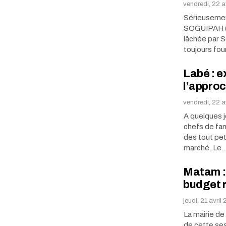
vendredi, 22 a
Sérieusement
SOGUIPAH (S
lâchée par So
toujours fou
Labé : e
l’approc
vendredi, 22 a
A quelques j
chefs de fam
des tout peti
marché. Le
Matam : 
budget r
jeudi, 21 avril
La mairie de
de cette ses