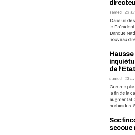
directe
samedi, 23 avr
Dans un des 
le Présiden
Banque Nati
nouveau dir
Hausse d
inquiétu
de l’Eta
samedi, 23 av
Comme plusi
la fin de la
augmentation
herbicides.
Socfinco
secoue 