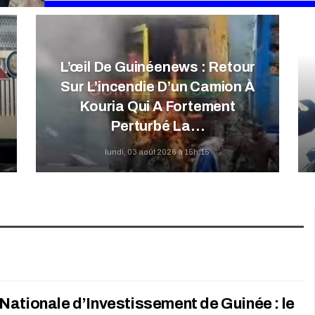
L’œil De Guinéenews : Retour
Sur L’incendie D’un Camion À
e
Kouria Qui A Fortement
Perturbé La…
lundi, 03 août 2026 à 15h:15
ationale d’Investissement de Guinée : le