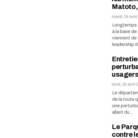
Matoto, 
mardi, 19 avri
Longtemps c
à la base de
viennent de 
leadership 
Entretie
perturba
usager
lundi, 18 avril
Le départeme
de la route q
une perturba
allant du…
Le Parq
contre 