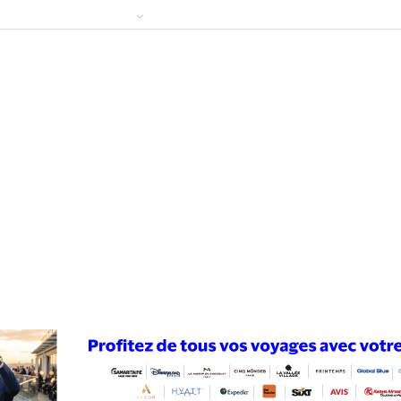
ews
Publireportage
Région
Sport
Le Monde