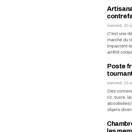
Artisana
contrefa
mercredi, 20 a
C'est une dé
marché du te
impactent le 
arrêté conjo
Poste fr
tournant
mercredi, 20 a
Des conteneu
riz, sucre, l
alcoolisées)
objets dive
Chambre 
les mem