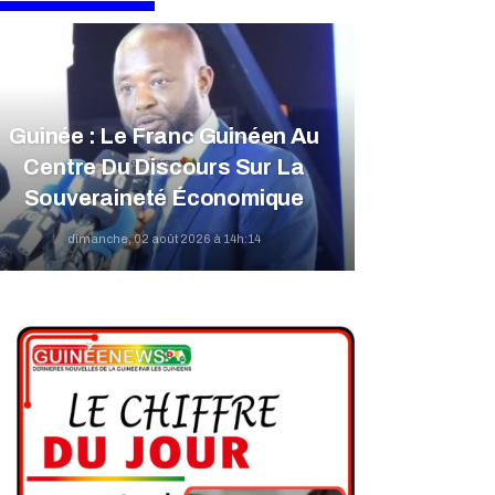
Guinée : Le Franc Guinéen Au
Centre Du Discours Sur La
Souveraineté Économique
dimanche, 02 août 2026 à 14h:14