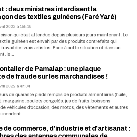
t : deux ministres interdisent la
çon des textiles guinéens (Faré Yaré)
vril 2022 à 15h:15
cision qui était attendue depuis plusieurs jours maintenant. Le
xtile guinéen est envahi par des produits contrefaits qui
travail des vrais artistes. Face à cette situation et dans un
int, le…
ontalier de Pamalap : une plaque
e de fraude sur les marchandises !
vril 2022 à 4h:04
rs de quarante pieds remplis de produits alimentaires (huile,
ait, margarine, poulets congelés, jus de fruits, boissons
 de véhicules d’occasion, des motos, des vêtements et autres
rs inondent…
de commerce, d’industrie et d’artisanat :
bres des antennes communales de