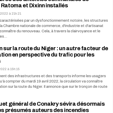
Ratoma et Dixinn installés
l 2022 à 21h:21
aractérisées par un dysfonctionnement notoire, les structures
 la Chambre nationale de commerce, d'industrie et d'artisanat
connaître du renouveau. Cela, à travers la clairvoyance et le
des…
n sur la route du Niger : un autre facteur de
tion en perspective du trafic pour les
s
 2022 à 15h:15
nt des infrastructures et des transports informe les usagers
u’à compter du mardi 19 avril 2022, la circulation va connaître
tion sur la route du Niger. Il annonce que sur le tronçon de route
uet général de Conakry sévira désormais
les présumés auteurs des incendies