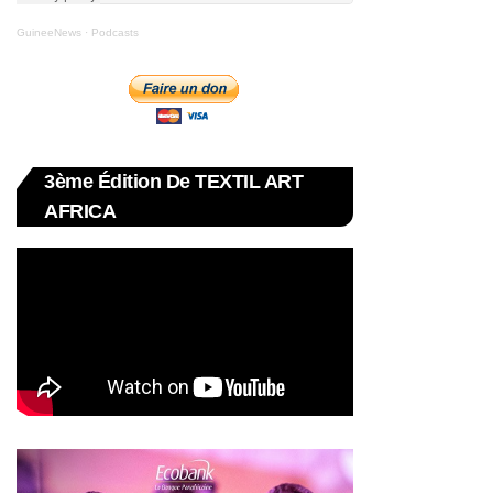
GuineeNews
·
Podcasts
3ème Édition De TEXTIL ART
AFRICA