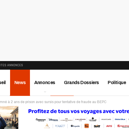
ITES ANNONCES
eil
News
Annonces
Grands Dossiers
Politique
né à 2 ans de prison avec sursis pour tentative de fraude au BEPC
ews
Publireportage
Région
Sport
Le Monde