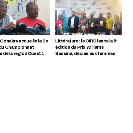
 Conakry accueille la 6e
Littérature : le CIRD lance la 5ᵉ
 du Championnat
édition du Prix Williams
e de la région Ouest 1
Sassine, dédiée aux femmes