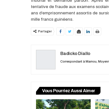
tribunal et demandé pardon. Après en a
tentative de fraude aux examens scolaire
ans d’emprisonnement assortis de sursi
mille francs guinéens.
Partager
Badicko Diallo
Correspondant à Mamou, Moyenn
Vous Pourriez Aussi Aimer