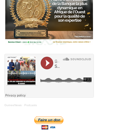
GuineeNews
·
Podcasts