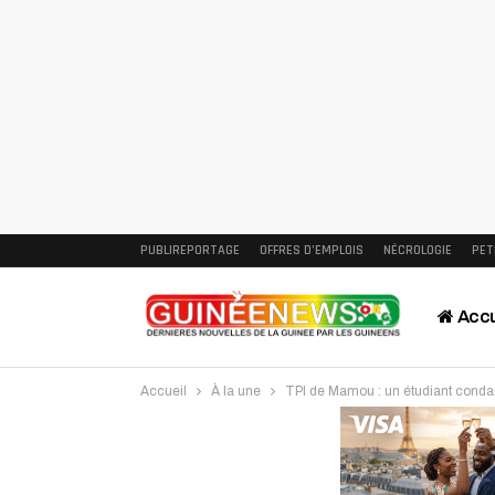
PUBLIREPORTAGE
OFFRES D’EMPLOIS
NÉCROLOGIE
PET
Accu
Accueil
À la une
TPI de Mamou : un étudiant condam
Intervi