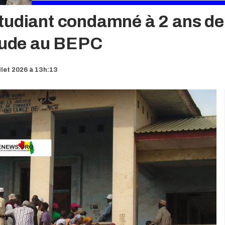
tudiant condamné à 2 ans de 
raude au BEPC
illet 2026 à 13h:13