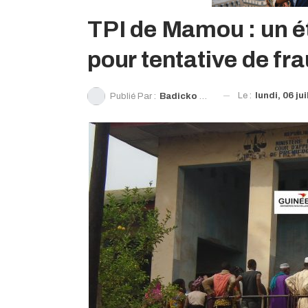
TPI de Mamou : un é
pour tentative de f
Le :
lundi, 06 ju
Publié Par :
Badicko Diallo