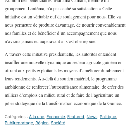
Au nom des bénéficiaires, Mariama Camara, membre du
groupement Lanféma, n’a pas caché sa satisfaction « Cette
initiative est un véritable ouf de soulagement pour nous. Elle va
nous permettre de produire davantage, de nourrir convenablement
nos familles et de bénéficier d’un accompagnement que nous
n’avions jamais eu auparavant », s’est-elle réjouie.
À travers cette initiative présidentielle, les autorités entendent
insuffler une nouvelle dynamique au secteur agricole guinéen en
offrant aux petits exploitants les moyens d’améliorer durablement
leurs rendements. Au-delà du soutien matériel, le programme
ambitionne de renforcer l’autosuffisance alimentaire, de créer des
milliers d’emplois en milieu rural et de faire de l’agriculture un
pilier stratégique de la transformation économique de la Guinée.
Catégories :
À la une
,
Economie
,
Featured
,
News
,
Politique
,
Publireportage
,
Région
,
Société