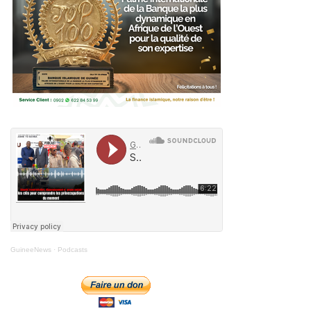
GuineeNews
·
Podcasts