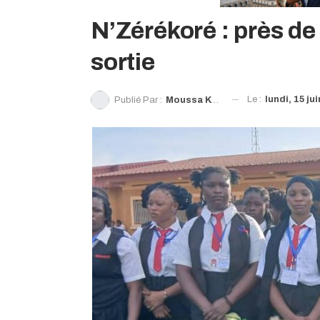
N’Zérékoré : près de
sortie
Le :
lundi, 15 ju
Publié Par :
Moussa Kounady Camara