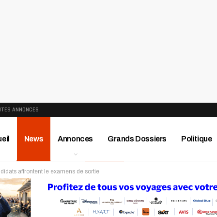
ITES ANNONCES
eil
News
Annonces
Grands Dossiers
Politique
ndidats affrontent le examens de sortie
ews
Publireportage
Région
Sport
Le Monde