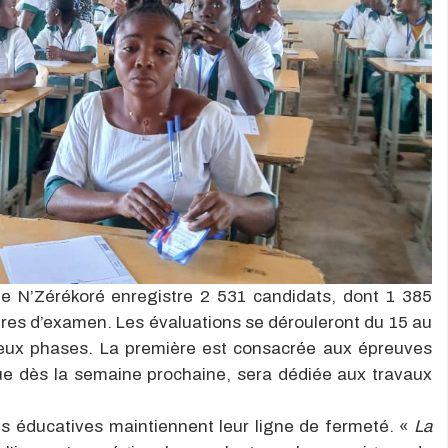
de N’Zérékoré enregistre 2 531 candidats, dont 1 385
tres d’examen. Les évaluations se dérouleront du 15 au
 deux phases. La première est consacrée aux épreuves
ue dès la semaine prochaine, sera dédiée aux travaux
és éducatives maintiennent leur ligne de fermeté. «
La