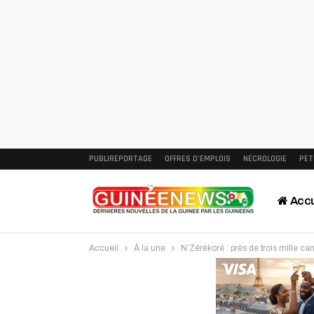
PUBLIREPORTAGE
OFFRES D’EMPLOIS
NÉCROLOGIE
PET
Accu
Accueil
À la une
N’Zérékoré : près de trois mille ca
Intervi