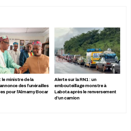
le ministre de la
Alerte sur la RN1 : un
 annonce des funérailles
embouteillage monstre à
les pour l’Almamy Bocar
Labota après le renversement
d’un camion